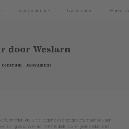
g
Overnachting
Evenementen
Winkel o
ur door Weslarn
ch centrum | Monument
erk, smederij etc. uit te leggen aan onze gasten, maar ook aan
ndleiding door Weslarn met het district Sienigsen bedacht en