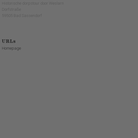
Historische dorpstour door Weslarn
Dorfstraße
59505 Bad Sassendorf
URLs
Homepage