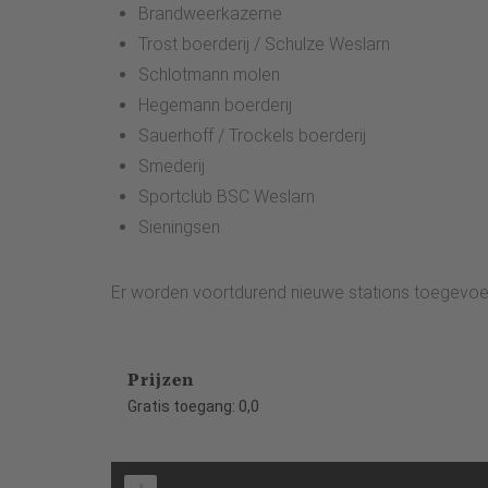
Brandweerkazerne
Trost boerderij / Schulze Weslarn
Schlotmann molen
Hegemann boerderij
Sauerhoff / Trockels boerderij
Smederij
Sportclub BSC Weslarn
Sieningsen
Er worden voortdurend nieuwe stations toegevoe
Prijzen
Gratis toegang: 0,0