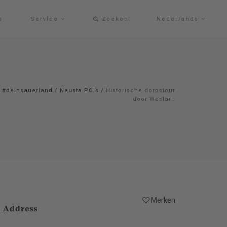
p
Service
Zoeken
Nederlands
#deinsauerland
/
Neusta POIs
/
Historische dorpstour
door Weslarn
Merken
Address