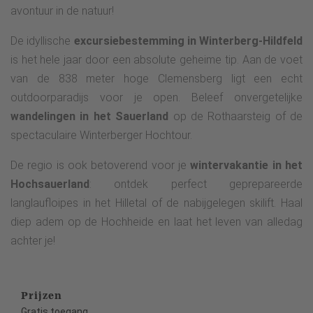
avontuur in de natuur!
De idyllische
excursiebestemming in Winterberg-Hildfeld
is het hele jaar door een absolute geheime tip. Aan de voet
van de 838 meter hoge Clemensberg ligt een echt
outdoorparadijs voor je open. Beleef onvergetelijke
wandelingen in het Sauerland
op de Rothaarsteig of de
spectaculaire Winterberger Hochtour.
De regio is ook betoverend voor je
wintervakantie in het
Hochsauerland
: ontdek perfect geprepareerde
langlaufloipes in het Hilletal of de nabijgelegen skilift. Haal
diep adem op de Hochheide en laat het leven van alledag
achter je!
Prijzen
Gratis toegang