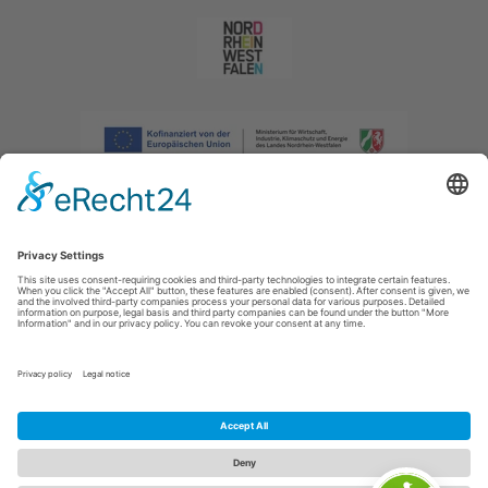
Afdruk
|
Privacybeleid
|
Verklaring van toegankelijkheid
|
Neem
contact met ons op
|
Intranet
Sauerland-Tourismus e.V.
Johannes-Hummel-Weg 1
57392
Schmallenberg
E: info@sauerland.com
Cookie-Einstellungen