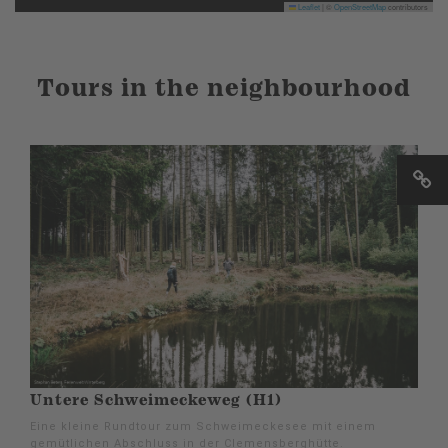
Leaflet
|
©
OpenStreetMap
contributors
Tours in the neighbourhood
Untere Schweimeckeweg (H1)
Eine kleine Rundtour zum Schweimeckesee mit einem
gemütlichen Abschluss in der Clemensberghütte.