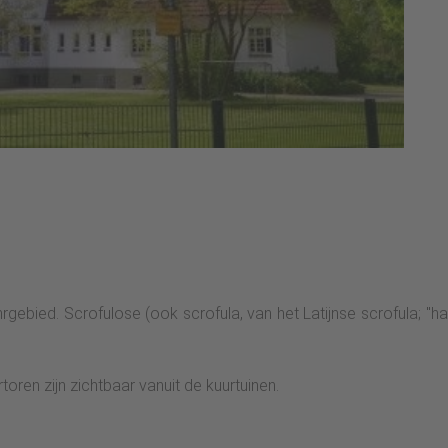
rgebied. Scrofulose (ook scrofula, van het Latijnse scrofula; "ha
ren zijn zichtbaar vanuit de kuurtuinen.