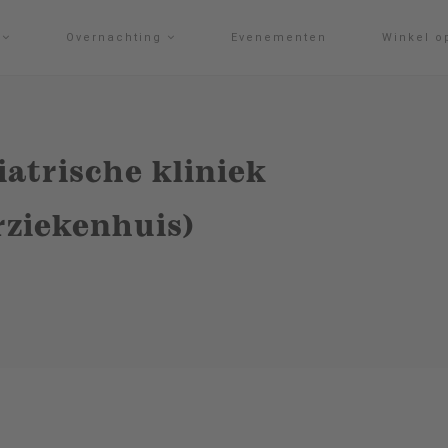
g
Overnachting
Evenementen
Winkel o
iatrische kliniek
rziekenhuis)