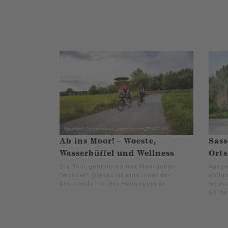
Ab ins Moor! – Woeste,
Sass
Wasserbüffel und Wellness
Orts
Die Tour geht durch das Moorgebiet
Ausga
"Woeste". Dieses ist eine Insel der
entla
Artenvielfalt in der Hellwegbörde.
ist d
Salzw