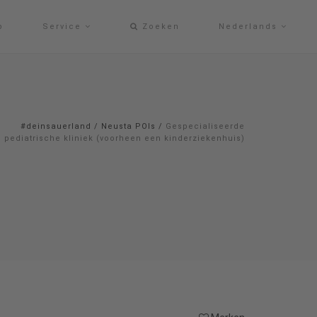
p
Service
Zoeken
Nederlands
#deinsauerland
/
Neusta POIs
/
Gespecialiseerde
pediatrische kliniek (voorheen een kinderziekenhuis)