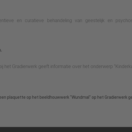
reventieve en curatieve behandeling van geestelijk en psyc
.
j het Gradierwerk geeft informatie over het onderwerp "Kinderku
aar een plaquette op het beeldhouwwerk "Wundmal" op het Gradierwerk g