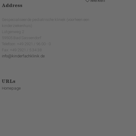
Merken
Address
Gespecialiseerde pediatrische kliniek (voorheen een
kinderziekenhuis)
Lütgenweg 2
59505 Bad Sassendorf
Telefoon: +49 2921 / 96 00 - 0
Fax: +49 2921 / 5 34 38
info@kinderfachklinik.de
URLs
Homepage