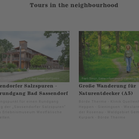
Tours in the neighbourhood
endorfer Salzspuren -
Große Wanderung für
rundgang Bad Sassendorf
Naturentdecker (A5)
ngspunkt für einen Rundgang
Börde Therme - Klinik Quellenh
ng der „Sassendorfer Salzspuren“
Heppen - Sieningsen - Weslarn
as Erlebnismuseum Westfälische
der Rosenau - Waldgebiet Gem
elten.
Kurpark - Börde Therme