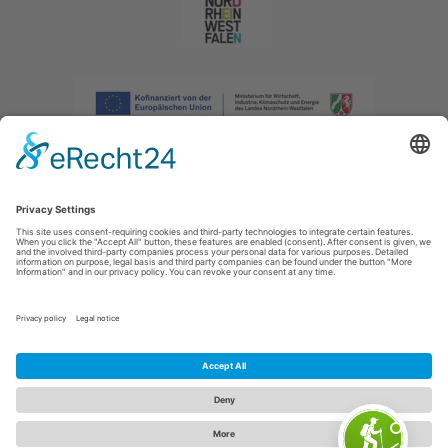
Afdruk
|
Privacybeleid
|
Verklaring van toegankelijkheid
|
Neem
contact met ons op
|
Intranet
Sauerland-Tourismus e.V.
Johannes-Hummel-Weg 1
57392
Schmallenberg
E: info@sauerland.com
Cookie-Einstellungen