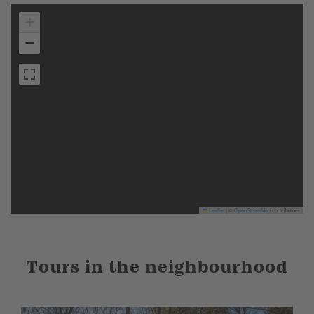
+
−
Leaflet
|
©
OpenStreetMap
contributors
Tours in the neighbourhood