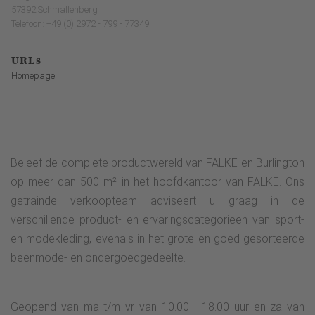
57392 Schmallenberg
Telefoon: +49 (0) 2972 - 799 - 77349
URLs
Homepage
Beleef de complete productwereld van FALKE en Burlington
op meer dan 500 m² in het hoofdkantoor van FALKE. Ons
getrainde verkoopteam adviseert u graag in de
verschillende product- en ervaringscategorieën van sport-
en modekleding, evenals in het grote en goed gesorteerde
beenmode- en ondergoedgedeelte.
Geopend van ma t/m vr van 10.00 - 18.00 uur en za van