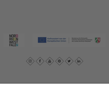
ivacybeleid
|
Verklaring van toegankelijkheid
|
Neem contact met ons o
Sauerland-Tourismus e.V.
Johannes-Hummel-Weg 1
57392
Schmallenberg