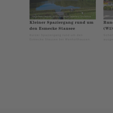
Kleiner Spaziergang rund um
Run
den Esmecke Stausee
(W1)
Kurzer Spaziergang rund um den
Schön
Esmecke Stausee bei Wenholthausen.
ausge