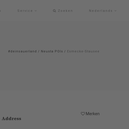
p
Service
Zoeken
Nederlands
#deinsauerland
/
Neusta POIs
/
Esmecke-Stausee
Merken
Address