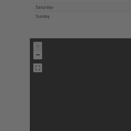
Saturday
Sunday
+
−