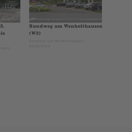
5.
Rundweg um Wenholthausen
is
(W2)
Rundtour von Wenholthausen
ausgehend.
ngers.