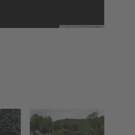
Leaflet
|
©
OpenStreetMap
contributors