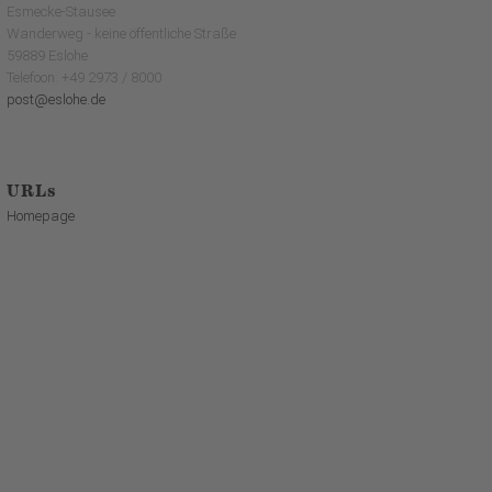
Esmecke-Stausee
Wanderweg - keine öffentliche Straße
59889 Eslohe
Telefoon: +49 2973 / 8000
post@eslohe.de
URLs
Homepage