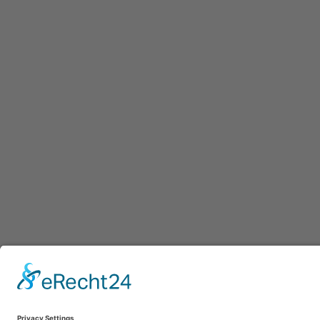
Afdruk
|
Pr