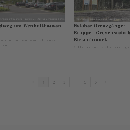
dweg um Wenholthausen
Esloher Grenzgänger - 
Etappe - Grevenstein b
Birkenbrauck
e Rundtour von Wenholthausen
hend.
5. Etappe des Esloher Grenzgä
1
2
3
4
5
6