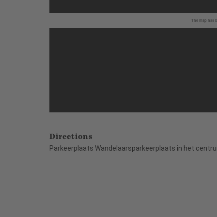
The map has be
Directions
Parkeerplaats Wandelaarsparkeerplaats in het centr