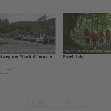
dweg um Wenholthausen
Esselsteig
)
Ausblicke rund um Eslohe.
our von Wenholthausen
hend.
1
2
3
4
5