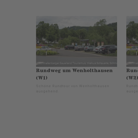
Rundweg um Wenholthausen
Run
(W1)
(W2
Schöne Rundtour von Wenholthausen
Rundt
ausgehend.
ausge