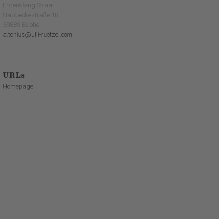
Erdenklang Straat
Habbeckestraße 18
59889 Eslohe
a.tonius@ulli-ruetzel.com
URLs
Homepage