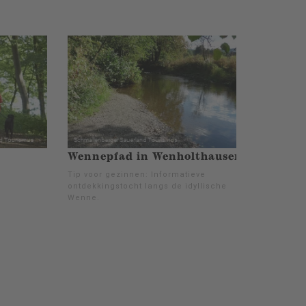
Wennepfad in Wenholthausen
Tip voor gezinnen: Informatieve
ontdekkingstocht langs de idyllische
Wenne.