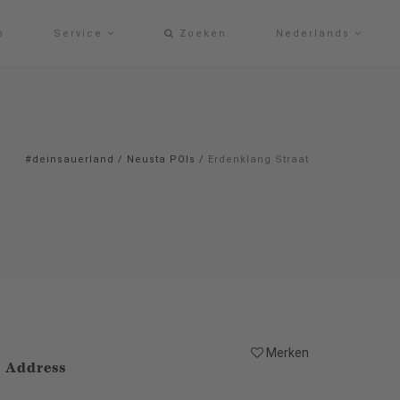
p
Service
Zoeken
Nederlands
#deinsauerland
/
Neusta POIs
/
Erdenklang Straat
Merken
Address