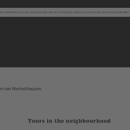
en deactivated due to your privacy settings, click on the fingerprint symbol at the bottom left and activate Google Maps 
um van Wenholthausen.
Tours in the neighbourhood