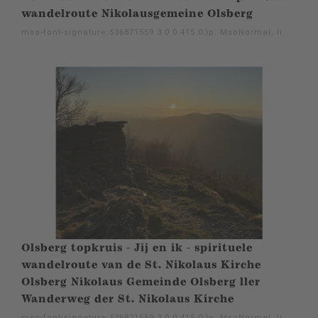
wandelroute Nikolausgemeine Olsberg
mso-font-signature:536871559 3 0 0 415 0;}p. MsoNormal, li.
Olsberg topkruis - Jij en ik - spirituele
wandelroute van de St. Nikolaus Kirche
Olsberg Nikolaus Gemeinde Olsberg ller
Wanderweg der St. Nikolaus Kirche
mso-font-signature:536871559 3 0 0 415 0;}p. MsoNormal, li.