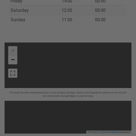
Friday
14:00
00:00
Saturday
12:00
00:00
Sunday
11:00
00:00
+
−
The map has been deactivated due to your privacy settings, click on the fingerprint symbol at the bottom
left and activate Google Maps to use the map.
Leaflet
|
©
OpenStreetMap
contributors