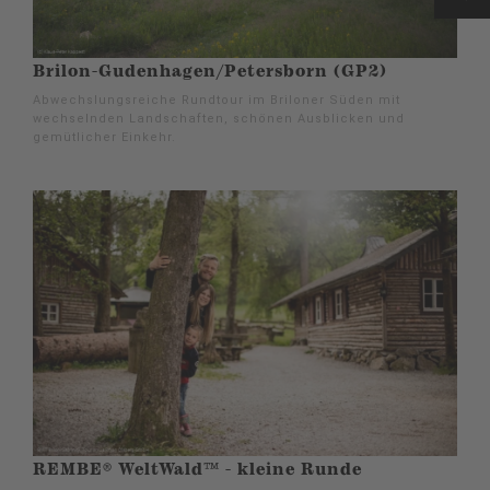
Brilon-Gudenhagen/Petersborn (GP2)
Abwechslungsreiche Rundtour im Briloner Süden mit
wechselnden Landschaften, schönen Ausblicken und
gemütlicher Einkehr.
REMBE® WeltWald™ - kleine Runde