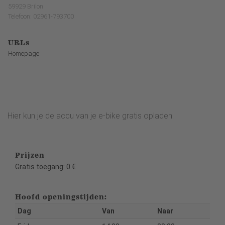
59929 Brilon
Telefoon: 02961-793700
URLs
Homepage
Hier kun je de accu van je e-bike gratis opladen.
Prijzen
Gratis toegang: 0 €
Hoofd openingstijden:
Dag
Van
Naar