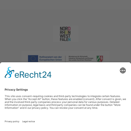
Afdruk
|
Privacybeleid
|
Verklaring van toegankelijkheid
|
Neem
contact met ons op
|
Intranet
Sauerland-Tourismus e.V.
Johannes-Hummel-Weg 1
57392
Schmallenberg