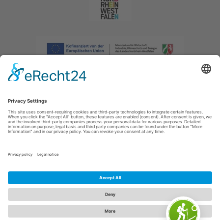
Afdruk
|
Privacybeleid
|
Verklaring van toegankelijkheid
|
Neem
contact met ons op
|
Intranet
Sauerland-Tourismus e.V.
Johannes-Hummel-Weg 1
57392
Schmallenberg
E: info@sauerland.com
Cookie-Einstellungen