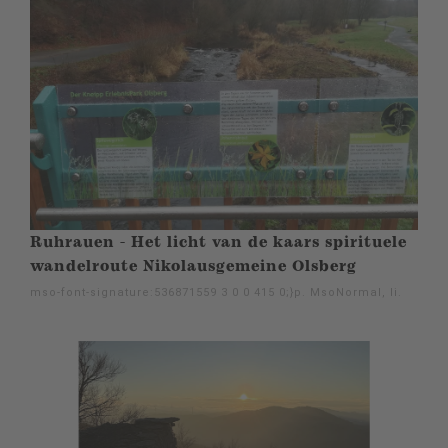
Ruhrauen - Het licht van de kaars spirituele
wandelroute Nikolausgemeine Olsberg
mso-font-signature:536871559 3 0 0 415 0;}p. MsoNormal, li.