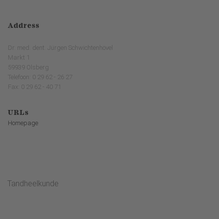
Address
Dr. med. dent. Jürgen Schwichtenhövel
Markt 1
59939 Olsberg
Telefoon: 0 29 62 - 26 27
Fax: 0 29 62 - 40 71
URLs
Homepage
Tandheelkunde