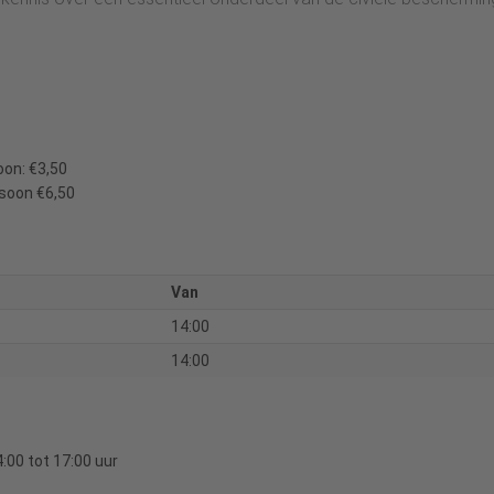
oon: €3,50
rsoon €6,50
Van
14:00
14:00
:00 tot 17:00 uur