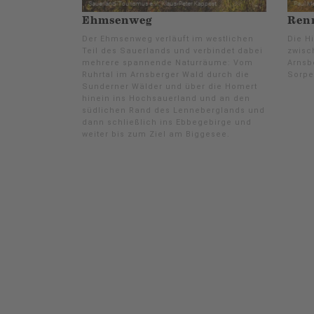
Ehmsenweg
Renn
Der Ehmsenweg verläuft im westlichen
Die H
Teil des Sauerlands und verbindet dabei
zwisc
mehrere spannende Naturräume: Vom
Arnsb
Ruhrtal im Arnsberger Wald durch die
Sorpe
Sunderner Wälder und über die Homert
hinein ins Hochsauerland und an den
südlichen Rand des Lenneberglands und
dann schließlich ins Ebbegebirge und
weiter bis zum Ziel am Biggesee.