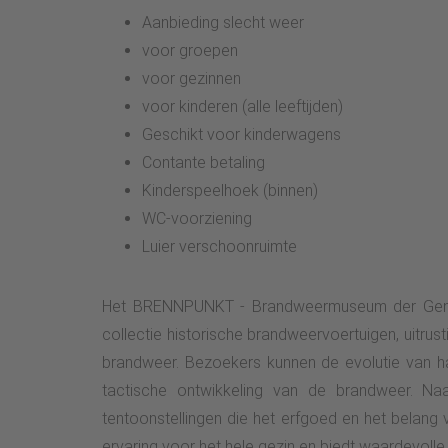
Aanbieding slecht weer
voor groepen
voor gezinnen
voor kinderen (alle leeftijden)
Geschikt voor kinderwagens
Contante betaling
Kinderspeelhoek (binnen)
WC-voorziening
Luier verschoonruimte
Het BRENNPUNKT - Brandweermuseum der Generat
collectie historische brandweervoertuigen, uitrus
brandweer. Bezoekers kunnen de evolutie van 
tactische ontwikkeling van de brandweer. Naa
tentoonstellingen die het erfgoed en het bela
ervaring voor het hele gezin en biedt waardevolle