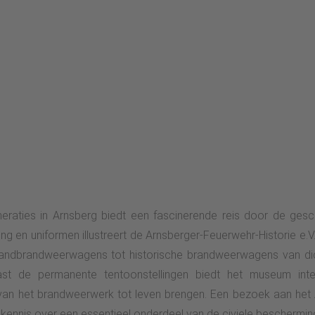
ies in Arnsberg biedt een fascinerende reis door de gesch
ting en uniformen illustreert de Arnsberger-Feuerwehr-Historie e
handbrandweerwagens tot historische brandweerwagens van dic
st de permanente tentoonstellingen biedt het museum inte
ng van het brandweerwerk tot leven brengen. Een bezoek aan h
 kennis over een essentieel onderdeel van de civiele beschermin