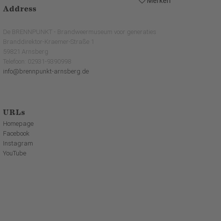
Merken
Address
De BRENNPUNKT - Brandweermuseum voor generaties
Branddirektor-Kraemer-Straße 1
59821 Arnsberg
Telefoon: 02931-9390998
info@brennpunkt-arnsberg.de
URLs
Homepage
Facebook
Instagram
YouTube