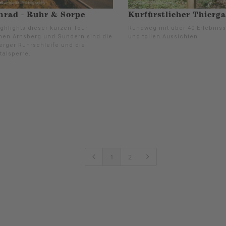
rad - Ruhr & Sorpe
Kurfürstlicher Thierg
ighlights dieser kurzen Tour
Rundweg mit über 40 Erlebniss
hen Arnsberg und Sundern sind die
und tollen Aussichten
erger Ruhrschleife und die
talsperre.
1
2