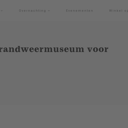
g
Overnachting
Evenementen
Winkel o
randweermuseum voor