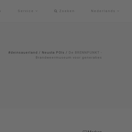
p
Service
Zoeken
Nederlands
#deinsauerland
/
Neusta POIs
/
De BRENNPUNKT -
Brandweermuseum voor generaties