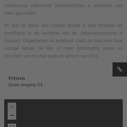
marktvrouw nabootste. Butterbettchen is sindsdien een
merk geworden
en wat ze zeker zou hebben gewild is haar bestaan als
kerstfiguur in de kerststal van de Johannesparochie in
Sundern. Uitgesneden uit lindehout staat ze daar met haar
mandje tussen de min of meer prominente zonen en
dochters van de stad sinds de advent van 2002.
Prijzen
Gratis toegang: 0 €
+
−