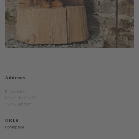
Address
Butterbettken
Hellefelder Straße
59846 Sundern
URLs
Homepage