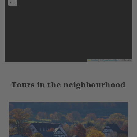
Leaflet
|
©
OpenStreetMap
contributors
Tours in the neighbourhood