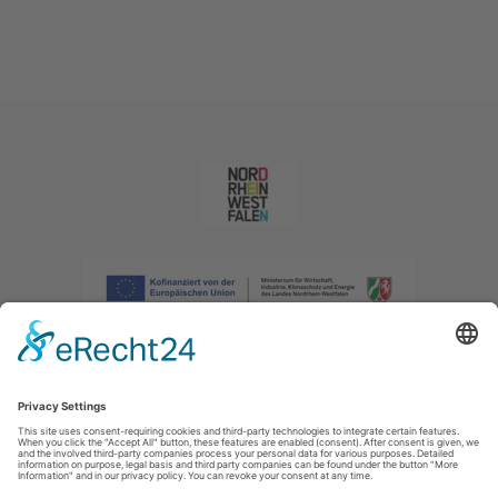
Afdruk
|
Privacybeleid
|
Verklaring van toegankelijkheid
|
Neem
contact met ons op
|
Intranet