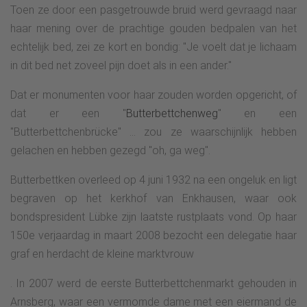
Toen ze door een pasgetrouwde bruid werd gevraagd naar
haar mening over de prachtige gouden bedpalen van het
echtelijk bed, zei ze kort en bondig: "Je voelt dat je lichaam
in dit bed net zoveel pijn doet als in een ander."
Dat er monumenten voor haar zouden worden opgericht, of
dat er een "
Butterbettchenweg
" en een
"Butterbettchenbrücke" ... zou ze waarschijnlijk hebben
gelachen en hebben gezegd "oh, ga weg".
Butterbettken overleed op 4 juni 1932 na een ongeluk en ligt
begraven op het kerkhof van Enkhausen, waar ook
bondspresident Lübke zijn laatste rustplaats vond. Op haar
150e verjaardag in maart 2008 bezocht een delegatie haar
graf en herdacht de kleine marktvrouw
. In 2007 werd de eerste Butterbettchenmarkt gehouden in
Arnsberg, waar een vermomde dame met een eiermand de