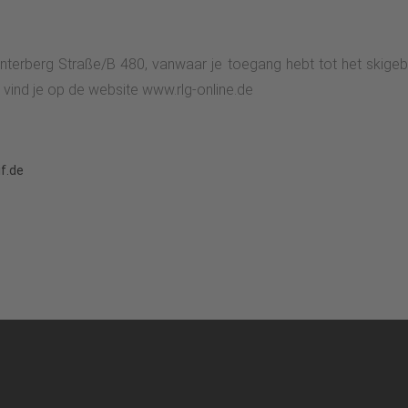
Winterberg Straße/B 480, vanwaar je toegang hebt tot het skigeb
n vind je op de website www.rlg-online.de
if.de