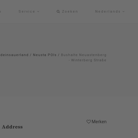
p
Service
Zoeken
Nederlands
#deinsauerland
/
Neusta POIs
/
Bushalte Neuastenberg
- Winterberg Straße
Merken
Address