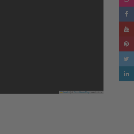
Leaflet
|
©
OpenStreetMap
contributors