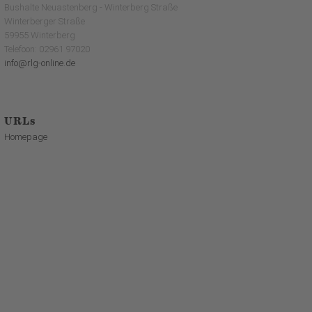
Bushalte Neuastenberg - Winterberg Straße
Winterberger Straße
59955 Winterberg
Telefoon: 02961 97020
info@rlg-online.de
URLs
Homepage