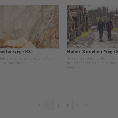
seifenweg (N3)
Hoher-Knochen-Weg (
leine, aber anspruchsvolle Tour .
Unsere Wanderung führt uns 
und Talverlauf .
Neuastenberg bis hinauf zum
Knochen.
1
2
3
4