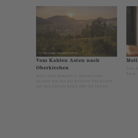
Vom Kahlen Asten nach
Moll
Oberkirchen
Eine k
Berg- 
Nach Ihrer Ankunft in Oberkirchen
können Sie mit der Buslinie S40 hinauf
auf den Kahlen Asten (841 m) fahren.