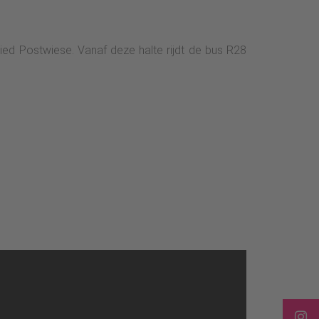
ied Postwiese. Vanaf deze halte rijdt de bus R28