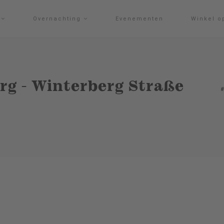
g
Overnachting
Evenementen
Winkel o
rg - Winterberg Straße