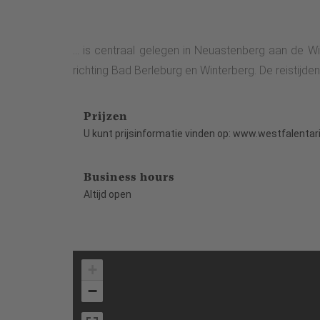
... is centraal gelegen in Neuastenberg aan de 
richting Bad Berleburg en Winterberg. De reistijde
Prijzen
U kunt prijsinformatie vinden op: www.westfalentar
Business hours
Altijd open
+
−