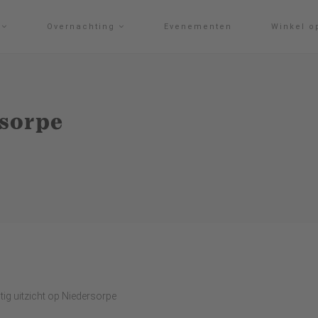
g
Overnachting
Evenementen
Winkel o
sorpe
ig uitzicht op Niedersorpe