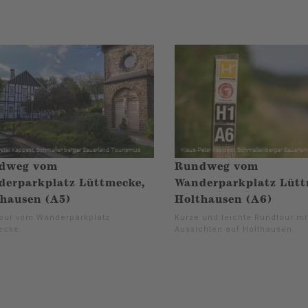
dweg vom
Rundweg vom
erparkplatz Lüttmecke,
Wanderparkplatz Lütt
hausen (A5)
Holthausen (A6)
our vom Wanderparkplatz
Kurze und leichte Rundtour m
ecke.
Aussichten auf Holthausen.