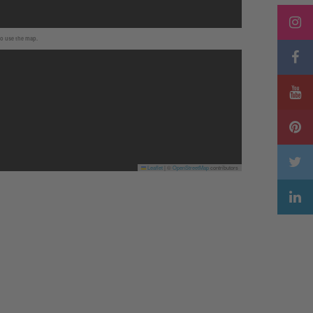
to use the map.
Leaflet
|
©
OpenStreetMap
contributors