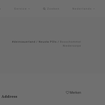
p
Service
Zoeken
Nederlands
#deinsauerland
/
Neusta POIs
/
Bosschommel
Niedersorpe
Merken
Address