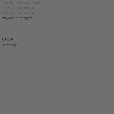
Bosschommel Niedersorpe
57392 Schmallenberg
Telefoon: 02974-4994163
info@rothaarsteig.de
URLs
Homepage