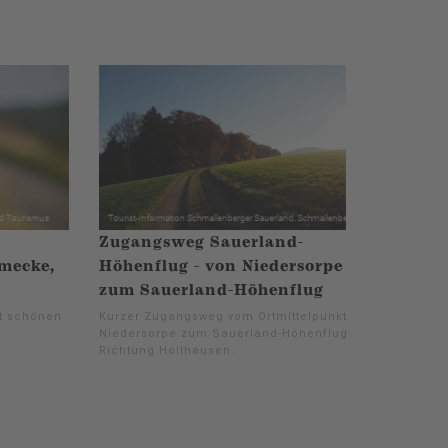
Zugangsweg Sauerland-
mecke,
Höhenflug - von Niedersorpe
zum Sauerland-Höhenflug
it schönen
Kurzer Zugangsweg vom Ortmittelpunkt
Niedersorpe zum Sauerland-Höhenflug
Richtung Holthausen.