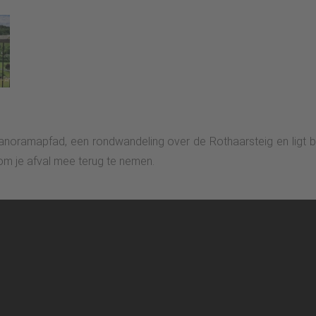
noramapfad, een rondwandeling over de Rothaarsteig en ligt 
om je afval mee terug te nemen.