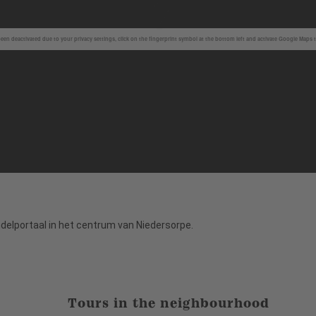
en deactivated due to your privacy settings, click on the fingerprint symbol at the bottom left and activate Google Maps 
delportaal in het centrum van Niedersorpe.
Tours in the neighbourhood