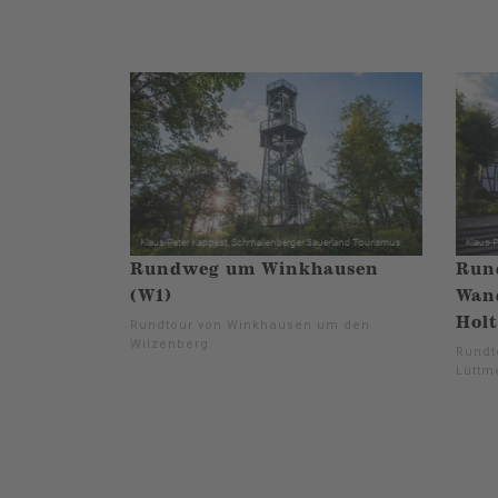
Rundweg um Winkhausen
Run
(W1)
Wand
Holt
Rundtour von Winkhausen um den
Wilzenberg.
Rundt
Lüttm