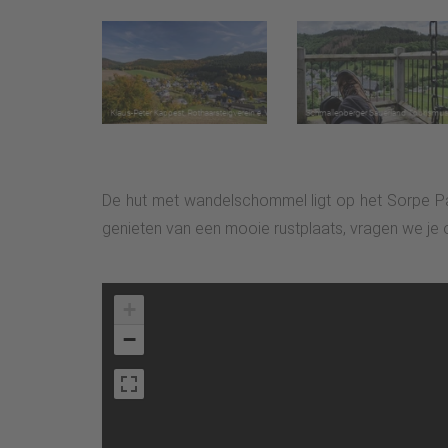
De hut met wandelschommel ligt op het Sorpe Pa
genieten van een mooie rustplaats, vragen we je 
+
−