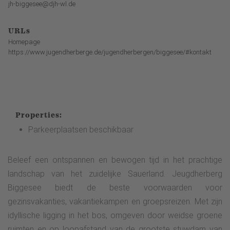
jh-biggesee@djh-wl.de
URLs
Homepage
https://www.jugendherberge.de/jugendherbergen/biggesee/#kontakt
Properties:
Parkeerplaatsen beschikbaar
Beleef een ontspannen en bewogen tijd in het prachtige
landschap van het zuidelijke Sauerland. Jeugdherberg
Biggesee biedt de beste voorwaarden voor
gezinsvakanties, vakantiekampen en groepsreizen. Met zijn
idyllische ligging in het bos, omgeven door weidse groene
ruimten en op loopafstand van de grootste stuwdam van