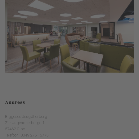
Address
Biggesee Jeugdherberg
Zur Jugendherberge 1
57462 Olpe
Telefoon: 0049 2761 6775