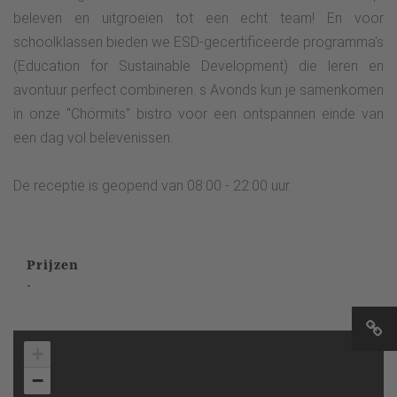
beleven en uitgroeien tot een echt team! En voor
schoolklassen bieden we ESD-gecertificeerde programma's
(Education for Sustainable Development) die leren en
avontuur perfect combineren. s Avonds kun je samenkomen
in onze "Chörmits" bistro voor een ontspannen einde van
een dag vol belevenissen.
De receptie is geopend van 08:00 - 22:00 uur.
Prijzen
-
+
−