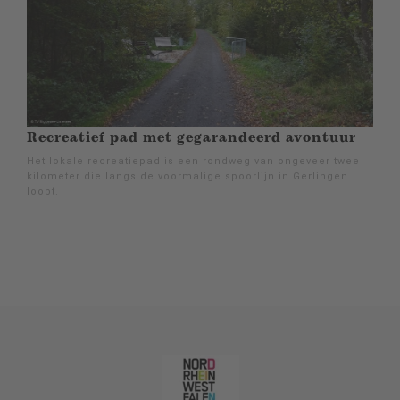
Recreatief pad met gegarandeerd avontuur
Het lokale recreatiepad is een rondweg van ongeveer twee
kilometer die langs de voormalige spoorlijn in Gerlingen
loopt.