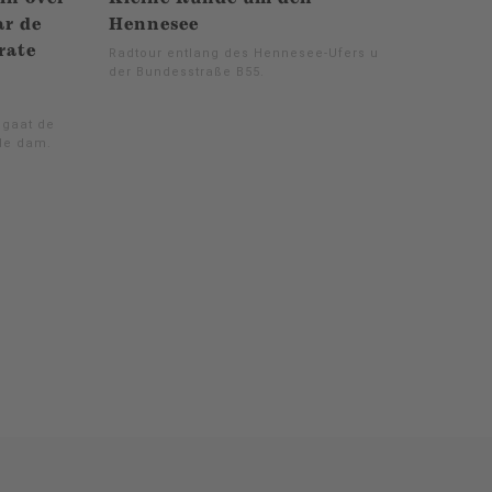
ar de
Hennesee
rate
Radtour entlang des Hennesee-Ufers und
der Bundesstraße B55.
 gaat de
 de dam.