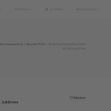
p
Service
Zoeken
Nederlands
deinsauerland
/
Neusta POIs
/
Beachvolleybalfaciliteit
bij de roeiclub
Merken
Address