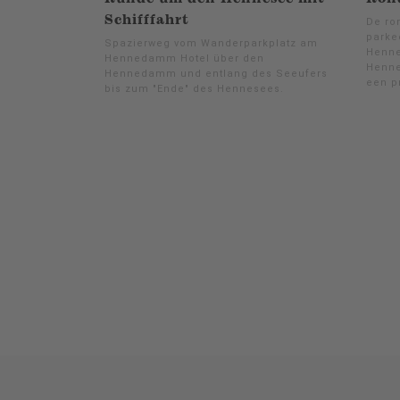
Schifffahrt
De ro
parke
Spazierweg vom Wanderparkplatz am
Henne
Hennedamm Hotel über den
Henne
Hennedamm und entlang des Seeufers
een p
bis zum "Ende" des Hennesees.