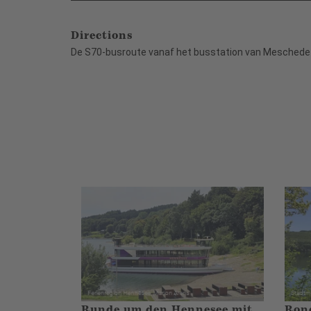
Directions
De S70-busroute vanaf het busstation van Meschede
Runde um den Hennesee mit
Ron