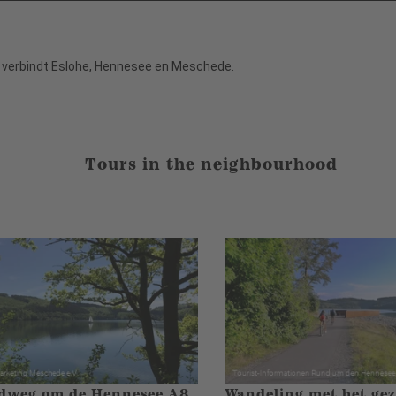
 verbindt Eslohe, Hennesee en Meschede.
Tours in the neighbourhood
dweg om de Hennesee A8
Wandeling met het gez