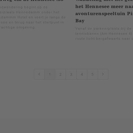
het Hennesee meer na
ndwandeling begint op de
erplaats Hennedamm onder het
avonturenspeeltuin Pi
dammm Hotel en voert je langs de
Bay
see en terug naar het startpunt in
rachtige omgeving.
Vanaf de parkeerplaats bij de
tennisbanen (Am Hennesee 6)
route licht bergafwaarts naar
1
2
3
4
5