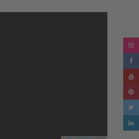
Leaflet
|
©
OpenStreetMap
contributors