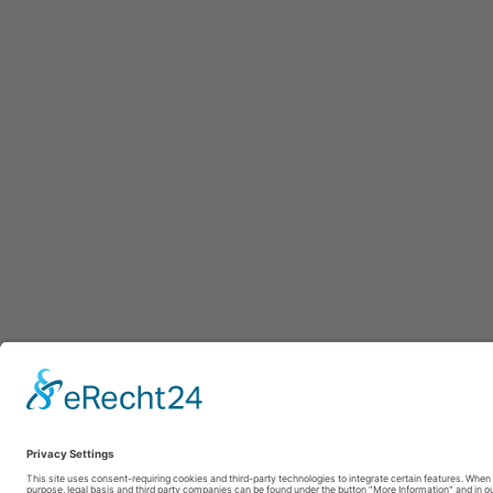
Afdruk
|
Pr