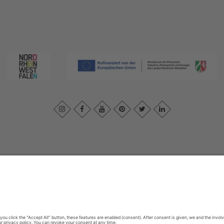
ivacybeleid
|
Verklaring van toegankelijkheid
|
Neem contact met ons o
Sauerland-Tourismus e.V.
Johannes-Hummel-Weg 1
57392
Schmallenberg
E: info@sauerland.com