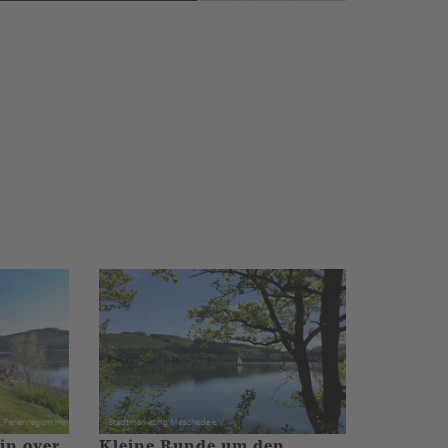
in over
Kleine Runde um den