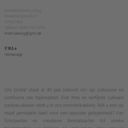
Banketbakkerij Lüning
Winterbergstraße 2
57462 Olpe
Telefoon: 0049 2761 2216
maik.luening@gmx.de
URLs
Homepage
Ons bedrijf staat al 40 jaar bekend om zijn patisserie en
confiserie van topkwaliteit. Ook thee en verfijnde culinaire
cadeau-ideeën vindt u in ons meesterbakkerij. Wilt u een op
maat gemaakte taart voor een speciale gelegenheid? Van
fototaarten en creatieve themataarten tot unieke