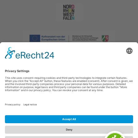
Afdruk
|
Privacybeleid
|
Verklaring van toegankelijkheid
|
Neem
contact met ons op
|
Intranet
Sauerland-Tourismus e.V.
Johannes-Hummel-Weg 1
57392
Schmallenberg
E: info@sauerland.com
Cookie-Einstellungen