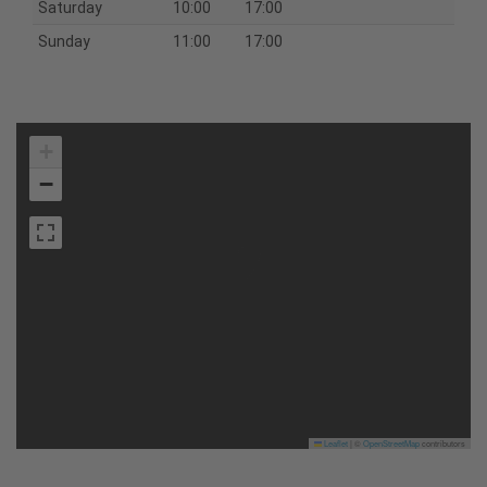
Saturday
10:00
17:00
Sunday
11:00
17:00
+
−
Leaflet
|
©
OpenStreetMap
contributors