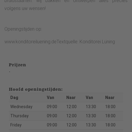
bruidstaarten: wij bakken en ontwerpen alles precies
volgens uw wensen!
Openingstijden op:
www.konditoreiluening.deTextquelle: Konditorei Lüning
Prijzen
-
Hoofd openingstijden:
Dag
Van
Naar
Van
Naar
Wednesday
09:00
12:00
13:30
18:00
Thursday
09:00
12:00
13:30
18:00
Friday
09:00
12:00
13:30
18:00