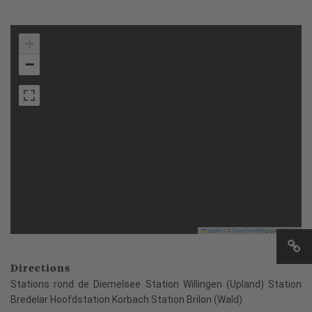
+
−
Leaflet
|
©
OpenStreetMap
contributors
Directions
Stations rond de Diemelsee Station Willingen (Upland) Station
Bredelar Hoofdstation Korbach Station Brilon (Wald)