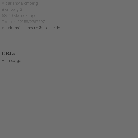
Alpakahof Blomberg
Blomberg 2
58540 Meinerzhagen
Telefoon: 02358/2767797
alpakahof-blomberg@t-online.de
URLs
Homepage