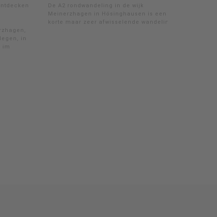
entdecken
De A2 rondwandeling in de wijk
Meinerzhagen in Hösinghausen is een
korte maar zeer afwisselende wandeling.
erzhagen,
egen, in
e im