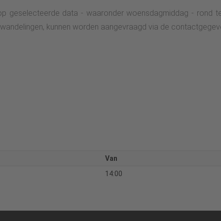
op geselecteerde data - waaronder woensdagmiddag - rond te s
or wandelingen, kunnen worden aangevraagd via de contactgegev
Van
14:00