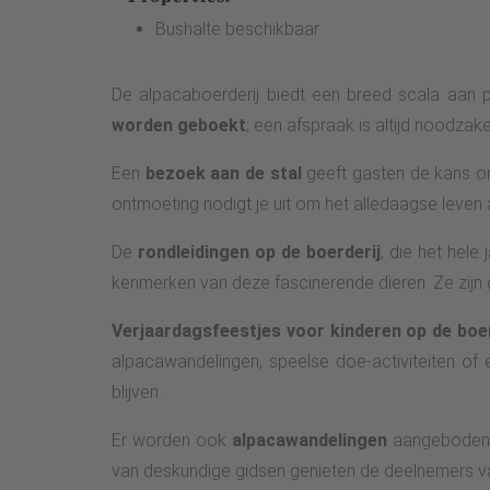
Bushalte beschikbaar
De alpacaboerderij biedt een breed scala aan p
worden geboekt
; een afspraak is altijd noodzakel
Een
bezoek aan de stal
geeft gasten de kans om
ontmoeting nodigt je uit om het alledaagse leven a
De
rondleidingen op de boerderij
, die het hel
kenmerken van deze fascinerende dieren. Ze zijn 
Verjaardagsfeestjes voor kinderen op de boer
alpacawandelingen, speelse doe-activiteiten of 
blijven.
Er worden ook
alpacawandelingen
aangeboden, 
van deskundige gidsen genieten de deelnemers van