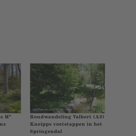
es M"
Rondwandeling Valbert (A2) -
ns
Kneipps voetstappen in het
Springendal