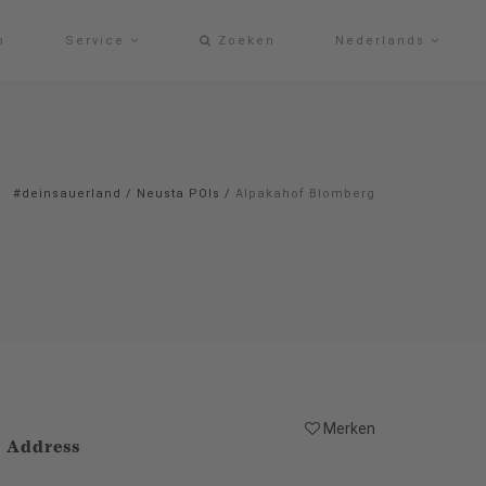
p
Service
Zoeken
Nederlands
#deinsauerland
/
Neusta POIs
/
Alpakahof Blomberg
Merken
Address