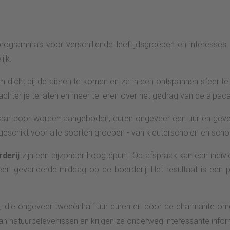
rogramma's voor verschillende leeftijdsgroepen en interesses
ijk.
 dicht bij de dieren te komen en ze in een ontspannen sfeer te
chter je te laten en meer te leren over het gedrag van de alpaca
e jaar door worden aangeboden, duren ongeveer een uur en geven
geschikt voor alle soorten groepen - van kleuterscholen en scho
derij
zijn een bijzonder hoogtepunt. Op afspraak kan een indi
een gevarieerde middag op de boerderij. Het resultaat is een pe
die ongeveer tweeënhalf uur duren en door de charmante omgev
 natuurbelevenissen en krijgen ze onderweg interessante inform