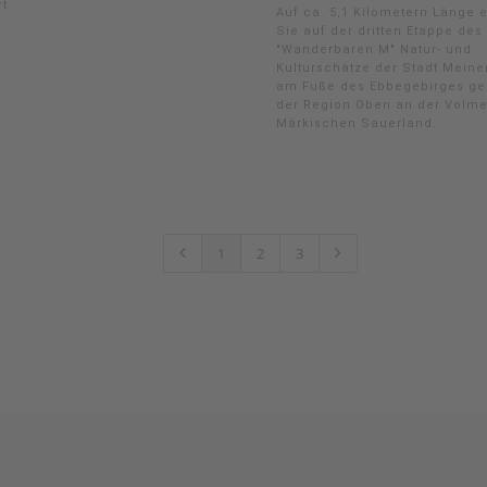
rt
Auf ca. 5,1 Kilometern Länge 
Sie auf der dritten Etappe des
"Wanderbaren M" Natur- und
Kulturschätze der Stadt Mein
am Fuße des Ebbegebirges gel
der Region Oben an der Volm
Märkischen Sauerland.
1
2
3