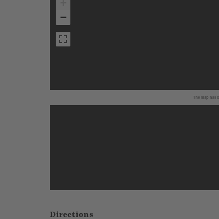
+
−
The map has be
Directions