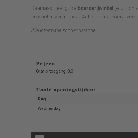
Daarnaast nodigt de
boerderijwinkel
je uit om 
producten verkrijgbaar. Actuele data, vooral vo
Alle informatie zonder garantie.
Prijzen
Gratis toegang: 0,0
Hoofd openingstijden:
Dag
Wednesday