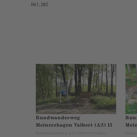
R61, 282
Rundwanderweg
Run
Meinerzhagen Valbert (A3) II
Mein
Rundwanderweg A3 II Meinerzhagen
Rundw