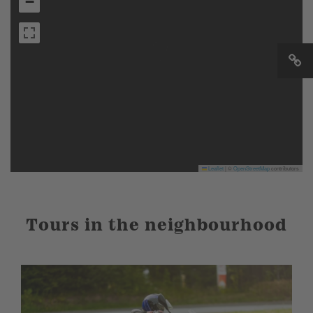
−
Leaflet
|
©
OpenStreetMap
contributors
Tours in the neighbourhood