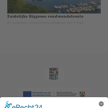
Zuidelijke Biggesee rondwandelroute
De zuidelijke rondwandeling Biggesee ligt in Olpe.