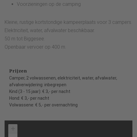
Voorzieningen op de camping
Kleine, rustige kortstondige kampeerplaats voor 3 campers.
Elektriciteit, water, afvalwater beschikbaar.
50 m tot Biggesee.
Openbaar vervoer op 400 m.
Prijzen
Camper, 2 volwassenen, elektriciteit, water, afvalwater,
afvalverwijdering: inbegrepen
Kind (3 - 15 jaar): € 3,- per nacht
Hond: € 3,- per nacht
Volwassene: € 5,- per overnachting
+