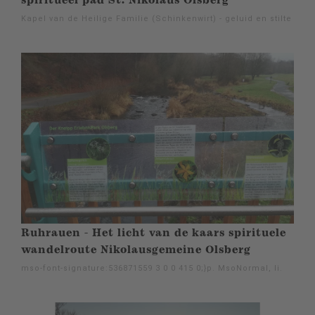
spiritueel pad St. Nikolaus Olsberg
Kapel van de Heilige Familie (Schinkenwirt) - geluid en stilte
Ruhrauen - Het licht van de kaars spirituele
wandelroute Nikolausgemeine Olsberg
mso-font-signature:536871559 3 0 0 415 0;}p. MsoNormal, li.