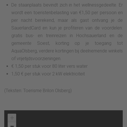
De staanplaats bevindt zich in het wellnessgedeelte. Er
wordt een toeristenbelasting van €1,50 per persoon en
per nacht berekend, maar als gast ontvang je de
SauerlandCard en kun je profiteren van de voordelen:
gratis bus- en treinreizen in Hochsauerland en de
gemeente Soest, korting op je toegang tot
AquaOlsberg, verdere kortingen bij deelnemende winkels
of vrijetijdsvoorzieningen.
€ 1,50 per stuk voor 80 liter vers water
1,50 € per stuk voor 2 kW elektriciteit
(Teksten: Toerisme Brilon Olsberg)
+
−