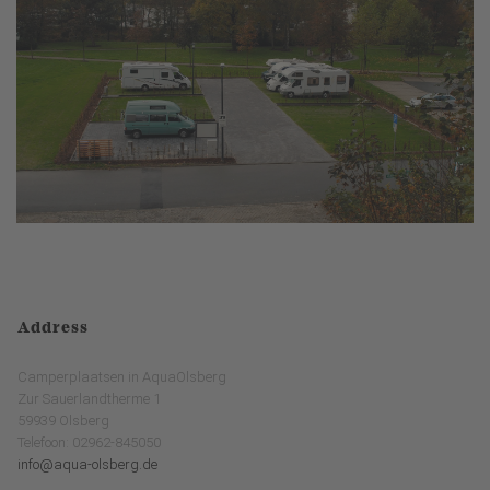
Address
Camperplaatsen in AquaOlsberg
Zur Sauerlandtherme 1
59939 Olsberg
Telefoon: 02962-845050
info@aqua-olsberg.de