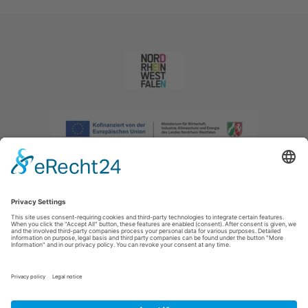
Afdruk
|
Privacybeleid
|
Verklaring van toegankelijkheid
|
Neem
contact met ons op
|
Intranet
Sauerland-Tourismus e.V.
Johannes-Hummel-Weg 1
57392
Schmallenberg