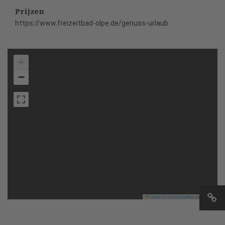
Prijzen
https://www.freizeitbad-olpe.de/genuss-urlaub
+
−
Leaflet
|
©
OpenStreetMap
contributors