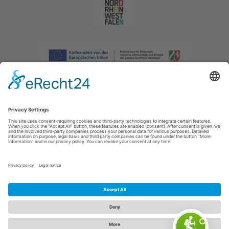
Afdruk
|
Privacybeleid
|
Verklaring van toegankelijkheid
|
Neem
contact met ons op
|
Intranet
Sauerland-Tourismus e.V.
Johannes-Hummel-Weg 1
57392
Schmallenberg
E: info@sauerland.com
Cookie-Einstellungen