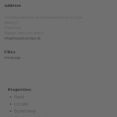
Address
Camperplaatsen bij het recreatiezwembad van Olpe
Seeweg 5
57462 Olpe
Telefoon: 0049 2761 9385 0
info@freizeitbad-olpe.de
URLs
Homepage
Properties:
Rand
Locatie
Bij het meer