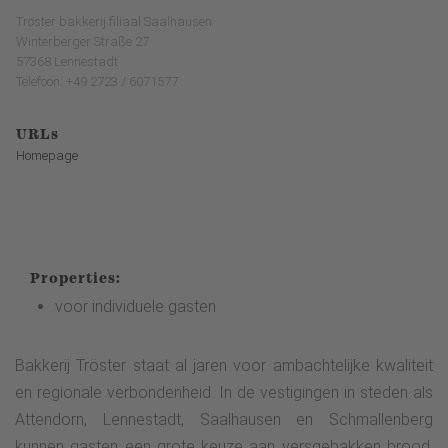
Tröster bakkerij filiaal Saalhausen
Winterberger Straße 27
57368 Lennestadt
Telefoon: +49 2723 / 6071577
URLs
Homepage
Properties:
voor individuele gasten
Bakkerij Tröster staat al jaren voor ambachtelijke kwaliteit
en regionale verbondenheid. In de vestigingen in steden als
Attendorn, Lennestadt, Saalhausen en Schmallenberg
kunnen gasten een grote keuze aan versgebakken brood,