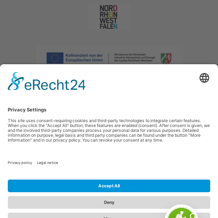
Afdruk
|
Privacybeleid
|
Verklaring van toegankelijkheid
|
Neem
contact met ons op
|
Intranet
Sauerland-Tourismus e.V.
Johannes-Hummel-Weg 1
57392
Schmallenberg
E: info@sauerland.com
Cookie-Einstellungen