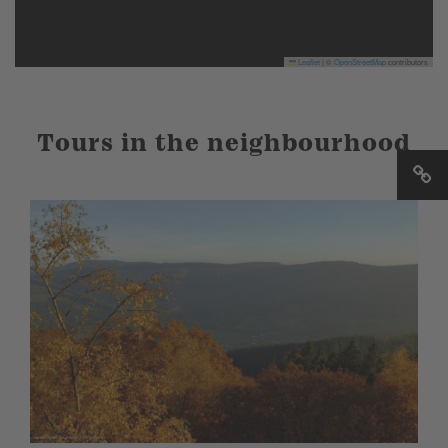
Leaflet
|
©
OpenStreetMap
contributors
Tours in the neighbourhood