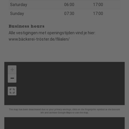
Saturday
06:00
17:00
Sunday
07:30
17:00
Business hours
Alle vestigingen met openingstijden vind je hier:
www.bäckerei-tröster.de/filialen/
+
−
The map has been deactivated due to your privacy settings, click on the fingerprint symbol at the bottom
left and activate Google Maps to use the map.