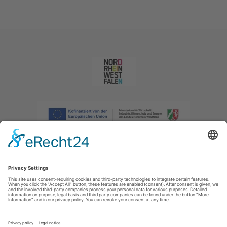
Afdruk
|
Privacybeleid
|
Verklaring van toegankelijkheid
|
Neem
contact met ons op
|
Intranet