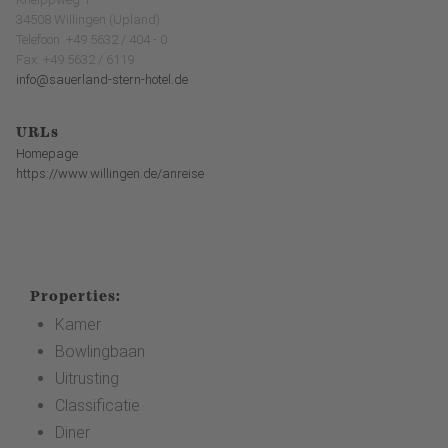
34508 Willingen (Upland)
Telefoon: +49 5632 / 404 - 0
Fax: +49 5632 / 6119
info@sauerland-stern-hotel.de
URLs
Homepage
https://www.willingen.de/anreise
Properties:
Kamer
Bowlingbaan
Uitrusting
Classificatie
Diner