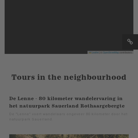
Leaflet
|
©
OpenStreetMap
contributors
Tours in the neighbourhood
De Lenne - 80 kilometer wandelervaring in
het natuurpark Sauerland Rothaargebergte
De "Lenne" voert wandelaars ongeveer 80 kilometer door het
natuurpark Sauerland.