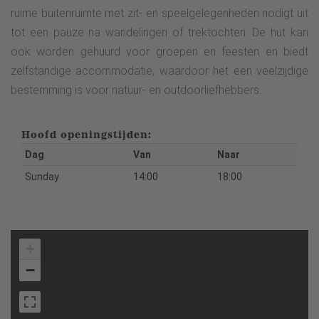
ruime buitenruimte met zit- en speelgelegenheden nodigt uit
tot een pauze na wandelingen of trektochten. De hut kan
ook worden gehuurd voor groepen en feesten en biedt
zelfstandige accommodatie, waardoor het een veelzijdige
bestemming is voor natuur- en outdoorliefhebbers.
Hoofd openingstijden:
Dag
Van
Naar
Sunday
14:00
18:00
+
−