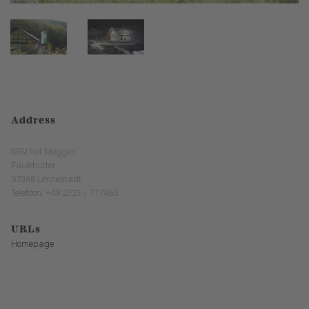
Address
SGV hut Meggen
Faulebutter
57368 Lennestadt
Telefoon: +49 2721 / 717465
URLs
Homepage