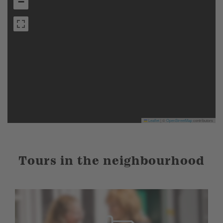
−
Leaflet
|
©
OpenStreetMap
contributors
Tours in the neighbourhood