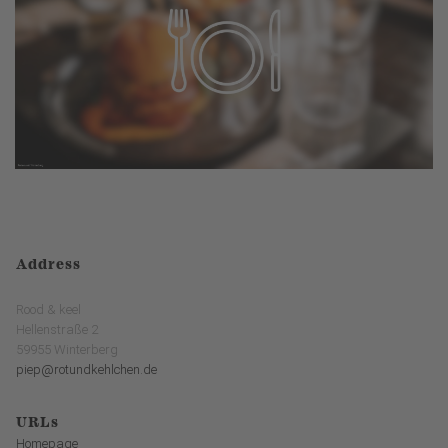
Address
Rood & keel
Hellenstraße 2
59955 Winterberg
piep@rotundkehlchen.de
URLs
Homepage