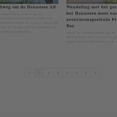
dweg om de Hennesee A8
Wandeling met het gez
het Hennesee meer na
ndwandeling begint op de
erplaats Hennedamm onder het
avonturenspeeltuin Pi
dammm Hotel en voert je langs de
Bay
see en terug naar het startpunt in
rachtige omgeving.
Vanaf de parkeerplaats bij de
tennisbanen (Am Hennesee 6)
route licht bergafwaarts naar
1
2
3
4
5
6