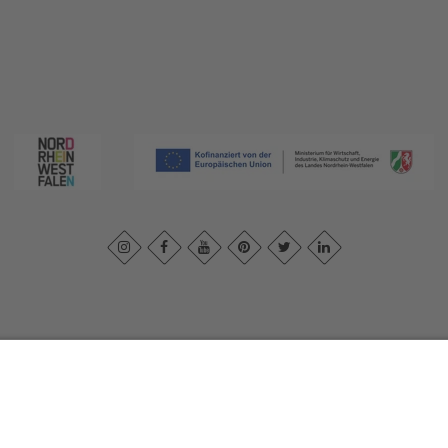
ivacybeleid
|
Verklaring van toegankelijkheid
|
Neem contact met ons o
Sauerland-Tourismus e.V.
Johannes-Hummel-Weg 1
57392
Schmallenberg