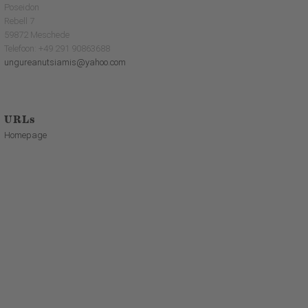
Poseidon
Rebell 7
59872 Meschede
Telefoon: +49 291 90863688
ungureanutsiamis@yahoo.com
URLs
Homepage