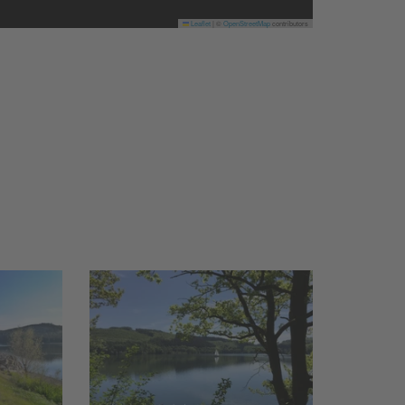
Leaflet
|
©
OpenStreetMap
contributors