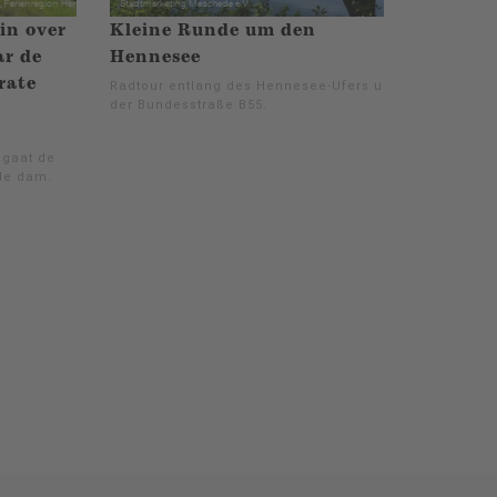
in over
Kleine Runde um den
ar de
Hennesee
rate
Radtour entlang des Hennesee-Ufers und
der Bundesstraße B55.
 gaat de
 de dam.