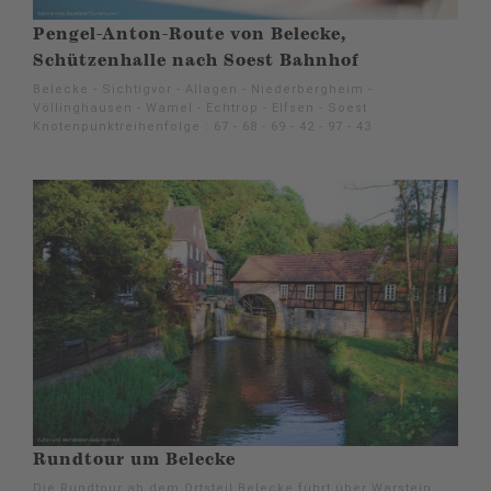
Pengel-Anton-Route von Belecke,
Schützenhalle nach Soest Bahnhof
Belecke - Sichtigvor - Allagen - Niederbergheim -
Völlinghausen - Wamel - Echtrop - Elfsen - Soest
Knotenpunktreihenfolge : 67 - 68 - 69 - 42 - 97 - 43
Rundtour um Belecke
Die Rundtour ab dem Ortsteil Belecke führt über Warstein,