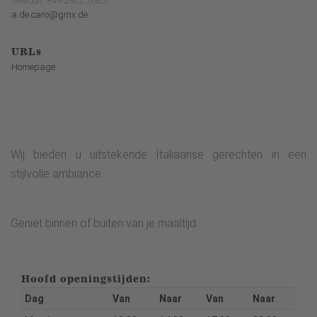
Telefoon: +49 2902 76857
a.de.caro@gmx.de
URLs
Homepage
Wij bieden u uitstekende Italiaanse gerechten in een
stijlvolle ambiance.
Geniet binnen of buiten van je maaltijd.
Hoofd openingstijden:
Dag
Van
Naar
Van
Naar