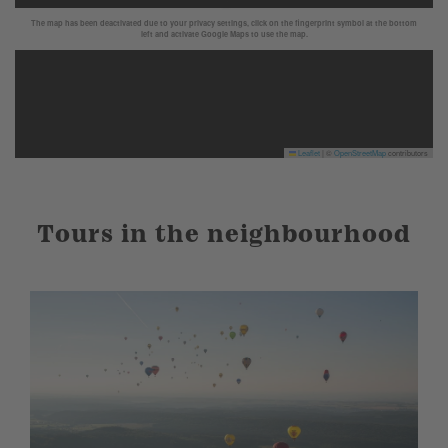
The map has been deactivated due to your privacy settings, click on the fingerprint symbol at the bottom
left and activate Google Maps to use the map.
Leaflet
|
©
OpenStreetMap
contributors
Tours in the neighbourhood