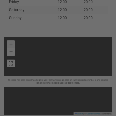
Friday
12:00
20:00
Saturday
12:00
20:00
Sunday
12:00
20:00
+
−
The map has been deactivated due to your privacy settings, click on the fingerprint symbol at the bottom
left and activate Google Maps to use the map.
Leaflet
|
©
OpenStreetMap
contributors