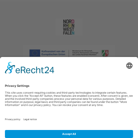
Afdruk
|
Privacybeleid
|
Verklaring van toegankelijkheid
|
Neem
contact met ons op
|
Intranet
Sauerland-Tourismus e.V.
Johannes-Hummel-Weg 1
57392
Schmallenberg
E: info@sauerland.com