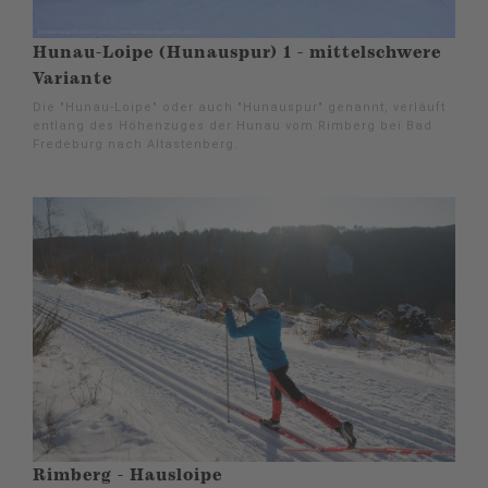
Hunau-Loipe (Hunauspur) 1 - mittelschwere
Variante
Die "Hunau-Loipe" oder auch "Hunauspur" genannt, verläuft
entlang des Höhenzuges der Hunau vom Rimberg bei Bad
Fredeburg nach Altastenberg.
Rimberg - Hausloipe