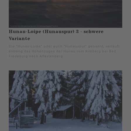
Hunau-Loipe (Hunauspur) 2 - schwere
Variante
Die "Hunau-Loipe" oder auch "Hunauspur" genannt, verläuft
entlang des Höhenzuges der Hunau vom Rimberg bei Bad
Fredeburg nach Altastenberg.