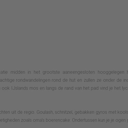
catie midden in het grootste aaneengesloten hooggelegen 
chtige rondwandelingen rond de hut en zullen ze onder de ind
 ook IJslands mos en langs de rand van het pad vind je het lyc
hten uit de regio. Goulash, schnitzel, gebakken gyros met kool
 zoetigheden zoals oma's boerencake. Ondertussen kun je je ogen