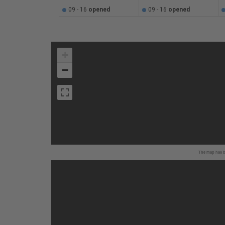
09 - 16
opened
09 - 16
opened
+
−
The map has be