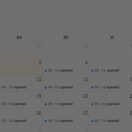
wo
do
vr
29
30
3
5
6
09 - 16
opened
09 - 16
opened
12
13
1
09 - 16
opened
09 - 16
opened
09 - 16
opened
19
20
2
09 - 16
opened
09 - 16
opened
09 - 16
opened
26
27
2
09 - 16
opened
09 - 16
opened
09 - 16
opened
2
3