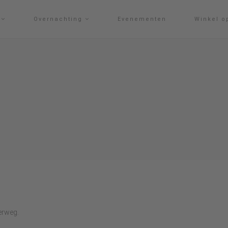
g
Overnachting
Evenementen
Winkel o
erweg.