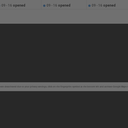
09 - 16
opened
09 - 16
opened
09 - 16
opened
en deactivated due to your privacy settings, click on the fingerprint symbol at the bottom left and activate Google Maps 