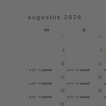
augustus 2026
ma
di
27
28
3
4
10
11
09 - 16
opened
09 - 16
opened
17
18
09 - 16
opened
09 - 16
opened
24
25
09 - 16
opened
09 - 16
opened
31
1