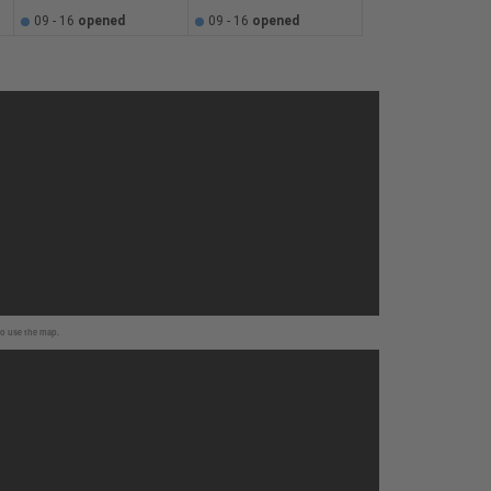
09 - 16
opened
09 - 16
opened
to use the map.