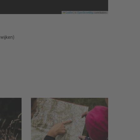
Leaflet
|
©
OpenStreetMap
contributors
 wijken)