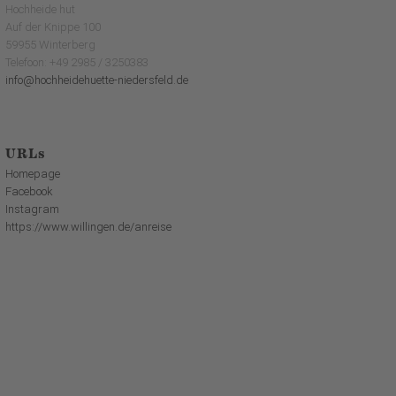
Hochheide hut
Auf der Knippe 100
59955 Winterberg
Telefoon: +49 2985 / 3250383
info@hochheidehuette-niedersfeld.de
URLs
Homepage
Facebook
Instagram
https://www.willingen.de/anreise