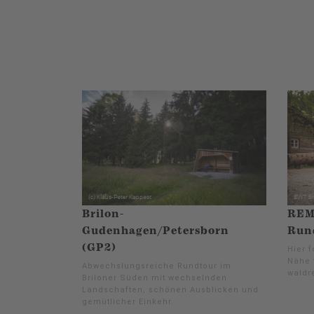
Brilon-
REMB
Gudenhagen/Petersborn
Run
(GP2)
Hier 
Nähe 
Abwechslungsreiche Rundtour im
waldre
Briloner Süden mit wechselnden
Landschaften, schönen Ausblicken und
gemütlicher Einkehr.