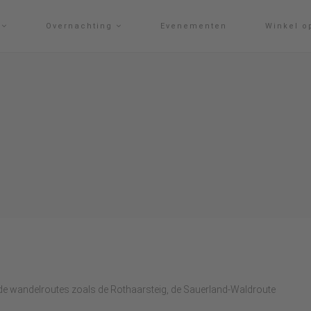
g
Overnachting
Evenementen
Winkel o
ende wandelroutes zoals de Rothaarsteig, de Sauerland-Waldroute