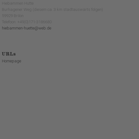
Hiebammen Hütte
Burhagener Weg (diesem ca. 3 km stadtauswärts folgen)
59929 Brilon
Telefoon: +49(0)171-3186680
hiebammen-huette@web.de
URLs
Homepage