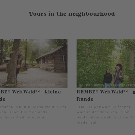
Tours in the neighbourhood
E® WeltWald™ - kleine
REMBE® WeltWald™ - 
de
Runde
forstet REMBE® 8 Hektar Wald in der
REMBE® WeltWaldTM forstet 8 
von Brilon, Deutschlands
Wald in der Nähe von Brilon,
ichster Stadt, wieder auf.
Deutschlands waldreichster St
wieder auf.