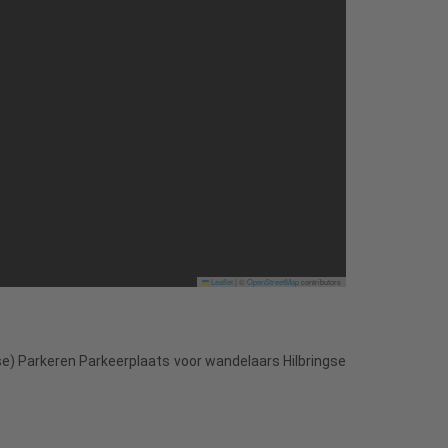
Leaflet
|
©
OpenStreetMap
contributors
e) Parkeren Parkeerplaats voor wandelaars Hilbringse