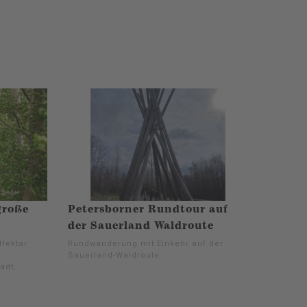
große
Petersborner Rundtour auf
der Sauerland Waldroute
Hektar
Rundwanderung mit Einkehr auf der
Sauerland-Waldroute
adt,