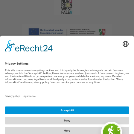
Afdruk
|
Privacybeleid
|
Verklaring van toegankelijkheid
|
Neem
contact met ons op
|
Intranet
Sauerland-Tourismus e.V.
Johannes-Hummel-Weg 1
57392
Schmallenberg
E: info@sauerland.com
Cookie-Einstellungen