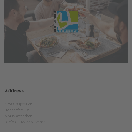
Address
Grossi's ijssalon
Bahnhofstr. 1a
57439 Attendorn
Telefoon: 02722 6398782