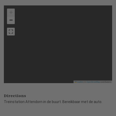
+
−
Leaflet
|
©
OpenStreetMap
contributors
Directions
Treinstation Attendorn in de buurt. Bereikbaar met de auto.