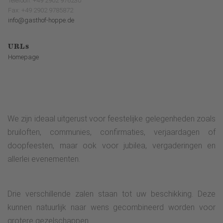
Telefoon: +49 2902 976230
Fax: +49 2902 9785872
info@gasthof-hoppe.de
URLs
Homepage
We zijn ideaal uitgerust voor feestelijke gelegenheden zoals
bruiloften, communies, confirmaties, verjaardagen of
doopfeesten, maar ook voor jubilea, vergaderingen en
allerlei evenementen.
Drie verschillende zalen staan tot uw beschikking. Deze
kunnen natuurlijk naar wens gecombineerd worden voor
grotere gezelschappen.