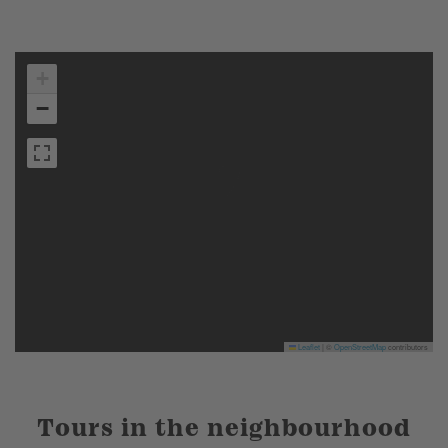
+
−
Leaflet
|
©
OpenStreetMap
contributors
Tours in the neighbourhood