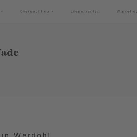
g
Overnachting
Evenementen
Winkel o
Jade
 in Werdohl