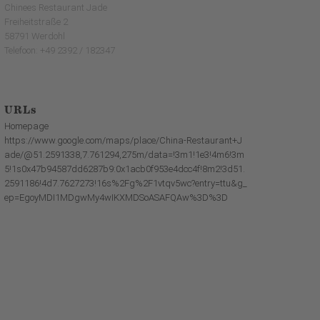
Chinees Restaurant Jade
Freiheitstraße 2
58791 Werdohl
Telefoon: +49 2392 / 182347
URLs
Homepage
https://www.google.com/maps/place/China-Restaurant+J
ade/@51.2591338,7.761294,275m/data=!3m1!1e3!4m6!3m
5!1s0x47b94587dd6287b9:0x1acb0f953e4dcc4f!8m2!3d51.
2591186!4d7.7627273!16s%2Fg%2F1vtqv5wc?entry=ttu&g_
ep=EgoyMDI1MDgwMy4wIKXMDSoASAFQAw%3D%3D