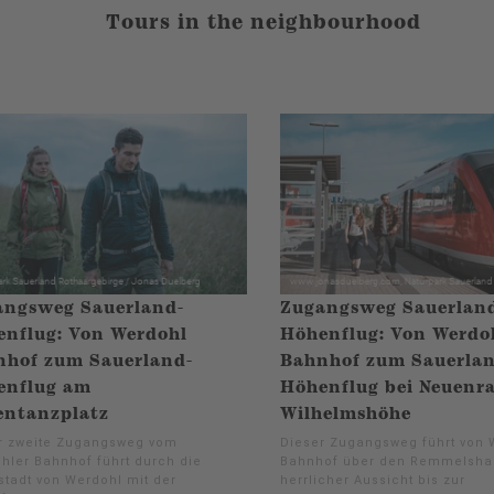
Tours in the neighbourhood
angsweg Sauerland-
Zugangsweg Sauerlan
nflug: Von Werdohl
Höhenflug: Von Werdo
nhof zum Sauerland-
Bahnhof zum Sauerlan
enflug am
Höhenflug bei Neuenra
entanzplatz
Wilhelmshöhe
r zweite Zugangsweg vom
Dieser Zugangsweg führt von 
hler Bahnhof führt durch die
Bahnhof über den Remmelsha
stadt von Werdohl mit der
herrlicher Aussicht bis zur