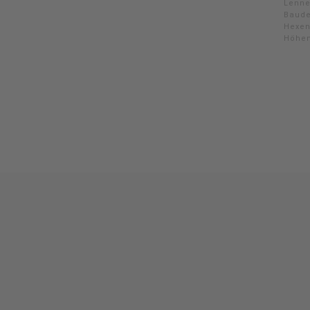
Lenne
Baude
Hexen
Höhen