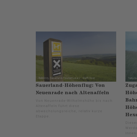
Sauerland-Höhenflug: Von
Zug
Neuenrade nach Altenaffeln
Höhe
Bah
Von Neuenrade-Wilhelmshöhe bis nach
Altenaffeln führt diese
Höh
abwechslungsreiche, relativ kurze
Hex
Etappe.
Diese
Werdo
Innen