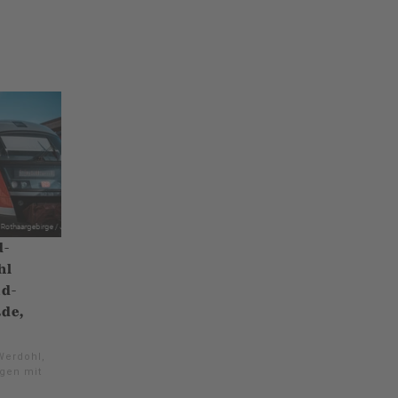
d-
hl
d-
de,
Werdohl,
gen mit