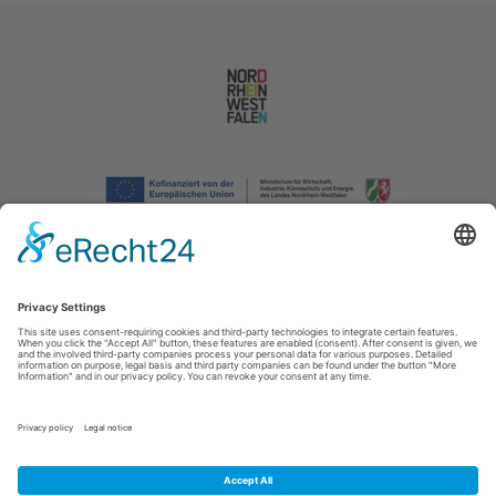
Afdruk
|
Privacybeleid
|
Verklaring van toegankelijkheid
|
Neem
contact met ons op
|
Intranet
Sauerland-Tourismus e.V.
Johannes-Hummel-Weg 1
57392
Schmallenberg
E: info@sauerland.com