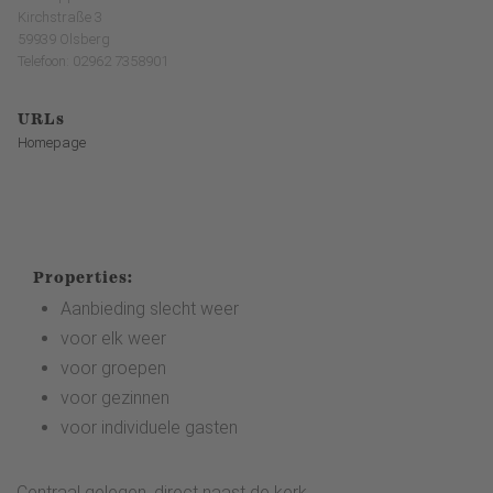
Kirchstraße 3
59939 Olsberg
Telefoon: 02962 7358901
URLs
Homepage
Properties:
Aanbieding slecht weer
voor elk weer
voor groepen
voor gezinnen
voor individuele gasten
Centraal gelegen, direct naast de kerk