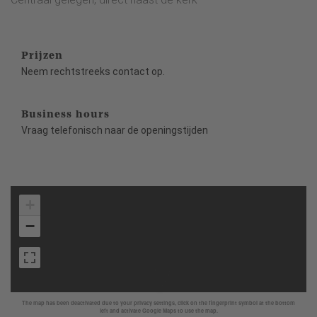
Prijzen
Neem rechtstreeks contact op.
Business hours
Vraag telefonisch naar de openingstijden
+
−
The map has been deactivated due to your privacy settings, click on the fingerprint symbol at the bottom
left and activate Google Maps to use the map.