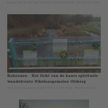
Kapel van de Heilige Familie (Schinkenwirt) - geluid en stilte
Ruhrauen - Het licht van de kaars spirituele
wandelroute Nikolausgemeine Olsberg
mso-font-signature:536871559 3 0 0 415 0;}p. MsoNormal, li.