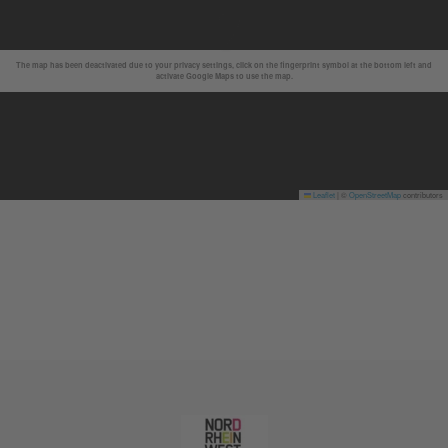
The map has been deactivated due to your privacy settings, click on the fingerprint symbol at the bottom left and
activate Google Maps to use the map.
Leaflet
|
©
OpenStreetMap
contributors