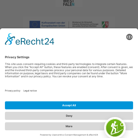
Afdruk
|
Privacybeleid
|
Verklaring van toegankelijkheid
|
Neem
contact met ons op
|
Intranet
Sauerland-Tourismus e.V.
Johannes-Hummel-Weg 1
57392
Schmallenberg
E: info@sauerland.com
Cookie-Einstellungen