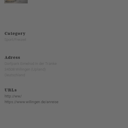
Category
Sport/Freizeit
Adress
Dorfpark Eimelrod In der Tränke
34508 Willingen (Upland)
Deutschland
URLs
http://ww/
https://www.willingen.de/anreise