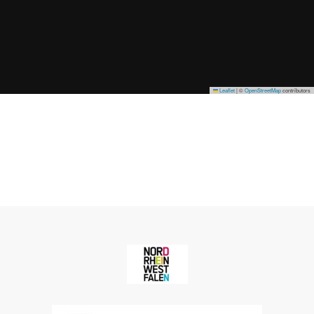
Leaflet
|
©
OpenStreetMap
contributors