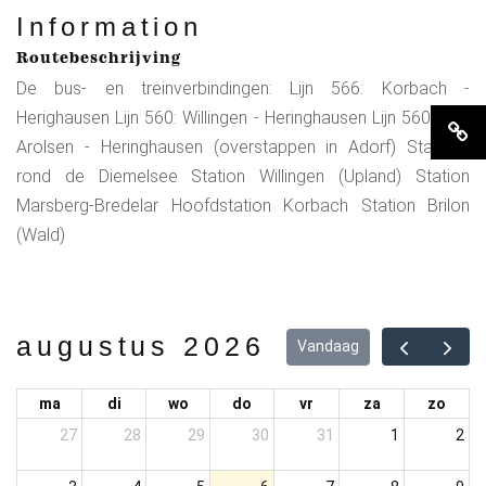
Information
Routebeschrijving
De bus- en treinverbindingen: Lijn 566: Korbach -
Herighausen Lijn 560: Willingen - Heringhausen Lijn 560: Bad
Arolsen - Heringhausen (overstappen in Adorf) Stations
rond de Diemelsee Station Willingen (Upland) Station
Marsberg-Bredelar Hoofdstation Korbach Station Brilon
(Wald)
augustus 2026
Vandaag
ma
di
wo
do
vr
za
zo
27
28
29
30
31
1
2