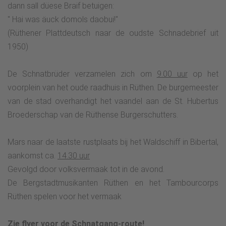
dann sall düese Braif betuigen:
" Hai was äuck domols daobui!"
(Rüthener Plattdeutsch naar de oudste Schnadebrief uit
1950)
De Schnatbrüder verzamelen zich om
9.00 uur
op het
voorplein van het oude raadhuis in Rüthen. De burgemeester
van de stad overhandigt het vaandel aan de St. Hubertus
Broederschap van de Rüthense Burgerschutters.
Mars naar de laatste rustplaats bij het Waldschiff in Bibertal,
aankomst ca.
14.30 uur
Gevolgd door volksvermaak tot in de avond.
De Bergstadtmusikanten Rüthen en het Tambourcorps
Rüthen spelen voor het vermaak
Zie flyer voor de Schnatgang-route!