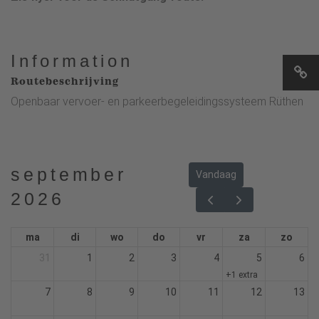
Information
Routebeschrijving
Openbaar vervoer- en parkeerbegeleidingssysteem Rüthen
september
Vandaag
2026
ma
di
wo
do
vr
za
zo
31
1
2
3
4
5
6
+1 extra
7
8
9
10
11
12
13