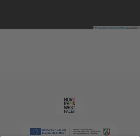
Leaflet
|
©
OpenStreetMap
contributors