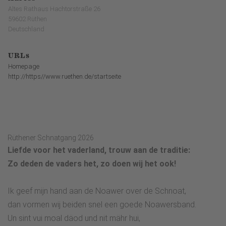
Altes Rathaus Hachtorstraße 26
59602 Rüthen
Deutschland
URLs
Homepage
http://https//www.ruethen.de/startseite
Rüthener Schnatgang 2026
Liefde voor het vaderland, trouw aan de traditie:
Zo deden de vaders het, zo doen wij het ook!
Ik geef mijn hand aan de Noawer over de Schnoat,
dan vormen wij beiden snel een goede Noawersband.
Un sint vui moal däod und nit mähr hui,