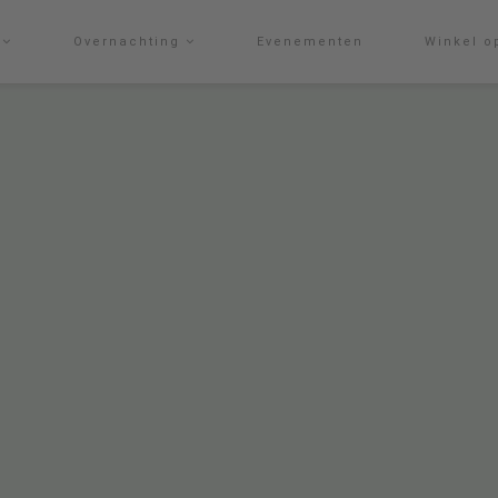
g
Overnachting
Evenementen
Winkel o