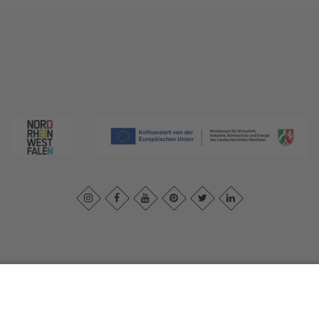
ivacybeleid
|
Verklaring van toegankelijkheid
|
Neem contact met ons o