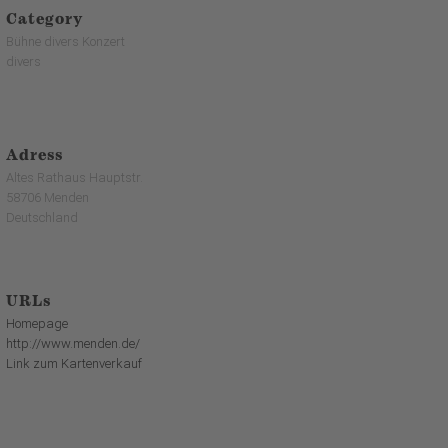
Category
Bühne divers Konzert
divers
Adress
Altes Rathaus Hauptstr.
58706 Menden
Deutschland
URLs
Homepage
http://www.menden.de/
Link zum Kartenverkauf