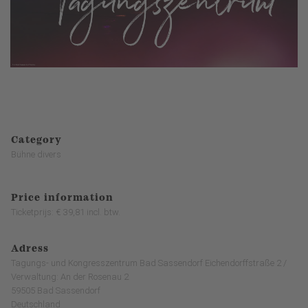
Category
Bühne divers
Price information
Ticketprijs: € 39,81 incl. btw.
Adress
Tagungs- und Kongresszentrum Bad Sassendorf Eichendorffstraße 2 /
Verwaltung: An der Rosenau 2
59505 Bad Sassendorf
Deutschland