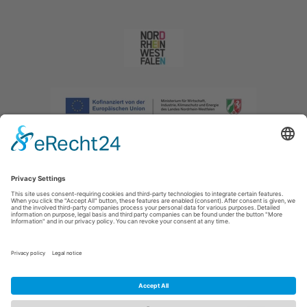
Afdruk
|
Privacybeleid
|
Verklaring van toegankelijkheid
|
Neem
contact met ons op
|
Intranet
Sauerland-Tourismus e.V.
Johannes-Hummel-Weg 1
57392
Schmallenberg
E: info@sauerland.com