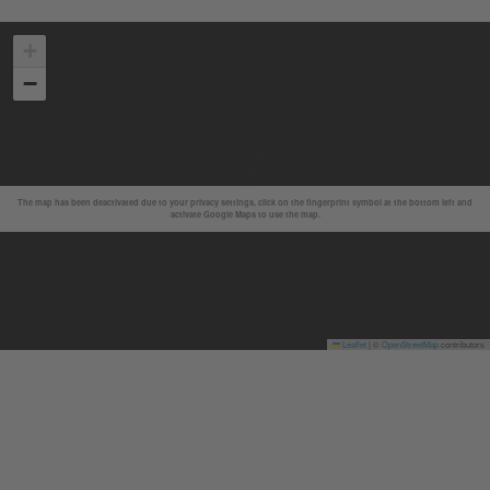
+
−
The map has been deactivated due to your privacy settings, click on the fingerprint symbol at the bottom left and
activate Google Maps to use the map.
Leaflet
|
©
OpenStreetMap
contributors