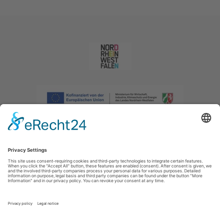
Afdruk
|
Privacybeleid
|
Verklaring van toegankelijkheid
|
Neem
contact met ons op
|
Intranet
Sauerland-Tourismus e.V.
Johannes-Hummel-Weg 1
57392
Schmallenberg