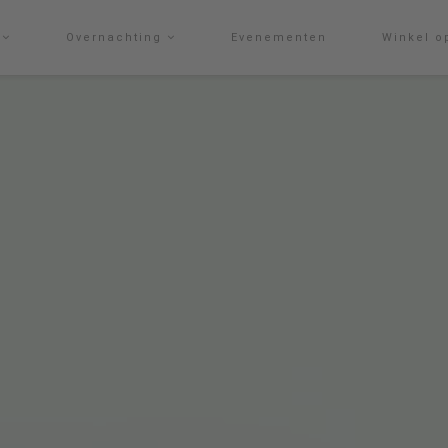
g
Overnachting
Evenementen
Winkel o