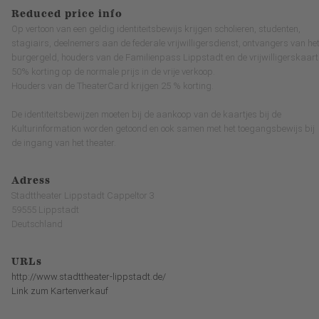
Reduced price info
Op vertoon van een geldig identiteitsbewijs krijgen scholieren, studenten,
stagiairs, deelnemers aan de federale vrijwilligersdienst, ontvangers van he
burgergeld, houders van de Familienpass Lippstadt en de vrijwilligerskaart
50% korting op de normale prijs in de vrije verkoop.
Houders van de TheaterCard krijgen 25 % korting.
De identiteitsbewijzen moeten bij de aankoop van de kaartjes bij de
Kulturinformation worden getoond en ook samen met het toegangsbewijs bij
de ingang van het theater.
Adress
Stadttheater Lippstadt Cappeltor 3
59555 Lippstadt
Deutschland
URLs
http://www.stadttheater-lippstadt.de/
Link zum Kartenverkauf