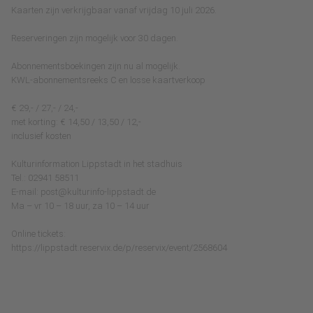
Kaarten zijn verkrijgbaar vanaf vrijdag 10 juli 2026.
Reserveringen zijn mogelijk voor 30 dagen.
Abonnementsboekingen zijn nu al mogelijk.
KWL-abonnementsreeks C en losse kaartverkoop
€ 29,- / 27,- / 24,-
met korting: € 14,50 / 13,50 / 12,-
inclusief kosten
Kulturinformation Lippstadt in het stadhuis
Tel.: 02941 58511
E-mail: post@kulturinfo-lippstadt.de
Ma – vr 10 – 18 uur, za 10 – 14 uur
Online tickets:
https://lippstadt.reservix.de/p/reservix/event/2568604