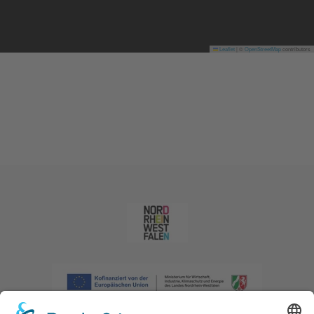
Leaflet
|
©
OpenStreetMap
contributors