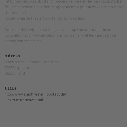
het burgergeld/basisbijstand, houders van de Familienpass Lippstadt en
de Ehrenamtskarte 50% korting op de normale prijs in de vrije verkoop voor
dit evenement.
Houders van de TheaterCard krijgen 25 % korting.
De identiteitsbewijzen moeten bij de aankoop van de kaartjes in de
Kulturinformation worden getoond en ook samen met het kaartje bij de
ingang van het theater.
Adress
Stadttheater Lippstadt Cappeltor 3
59555 Lippstadt
Deutschland
URLs
http://www.stadttheater-lippstadt.de/
Link zum Kartenverkauf