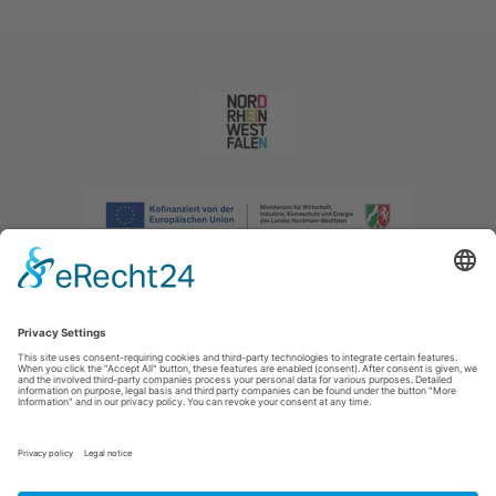
Afdruk
|
Privacybeleid
|
Verklaring van toegankelijkheid
|
Neem
contact met ons op
|
Intranet
Sauerland-Tourismus e.V.
Johannes-Hummel-Weg 1
57392
Schmallenberg