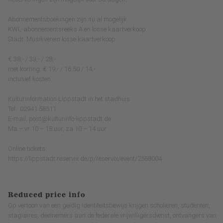
Abonnementsboekingen zijn nu al mogelijk.
KWL-abonnementsreeks A en losse kaartverkoop
Städt. Musikverein losse kaartverkoop
€ 38,- / 33,- / 28,-
met korting: € 19,- / 16,50 / 14,-
inclusief kosten
Kulturinformation Lippstadt in het stadhuis
Tel.: 02941 58511
E-mail: post@kulturinfo-lippstadt.de
Ma – vr 10 – 18 uur, za 10 – 14 uur
Online tickets:
https://lippstadt.reservix.de/p/reservix/event/2568004
Reduced price info
Op vertoon van een geldig identiteitsbewijs krijgen scholieren, studenten,
stagiaires, deelnemers aan de federale vrijwilligersdienst, ontvangers van