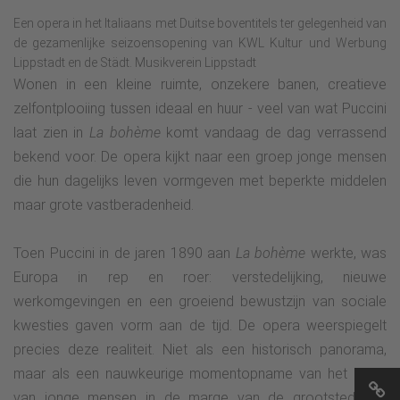
Een opera in het Italiaans met Duitse boventitels ter gelegenheid van
de gezamenlijke seizoensopening van KWL Kultur und Werbung
Lippstadt en de Städt. Musikverein Lippstadt
Wonen in een kleine ruimte, onzekere banen, creatieve
zelfontplooiing tussen ideaal en huur - veel van wat Puccini
laat zien in
La bohème
komt vandaag de dag verrassend
bekend voor. De opera kijkt naar een groep jonge mensen
die hun dagelijks leven vormgeven met beperkte middelen
maar grote vastberadenheid.
Toen Puccini in de jaren 1890 aan
La bohème
werkte, was
Europa in rep en roer: verstedelijking, nieuwe
werkomgevingen en een groeiend bewustzijn van sociale
kwesties gaven vorm aan de tijd. De opera weerspiegelt
precies deze realiteit. Niet als een historisch panorama,
maar als een nauwkeurige momentopname van het leven
van jonge mensen in de marge van de grootstedelijke