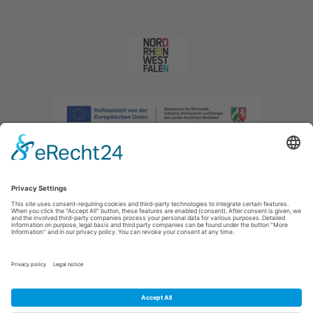
Afdruk
|
Privacybeleid
|
Verklaring van toegankelijkheid
|
Neem
contact met ons op
|
Intranet
Sauerland-Tourismus e.V.
Johannes-Hummel-Weg 1
57392
Schmallenberg
E: info@sauerland.com