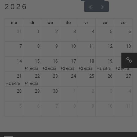
2026
ma
di
wo
do
vr
za
zo
31
1
2
3
4
5
6
7
8
9
10
11
12
13
14
15
16
17
18
19
20
+1 extra
+2 extra
+2 extra
+2 extra
+2 extra
+2 extra
21
22
23
24
25
26
27
+2 extra
+1 extra
28
29
30
1
2
3
4
5
6
7
8
9
10
11