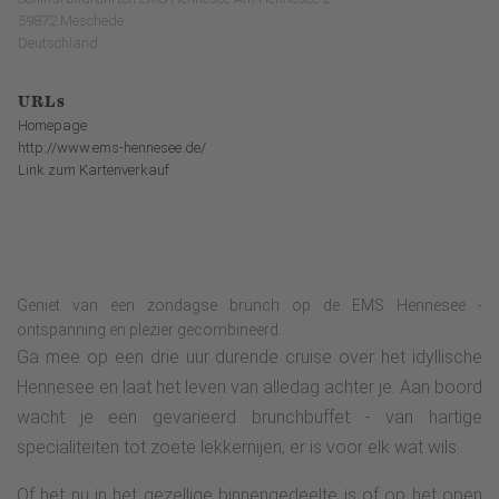
59872 Meschede
Deutschland
URLs
Homepage
http://www.ems-hennesee.de/
Link zum Kartenverkauf
Geniet van een zondagse brunch op de EMS Hennesee -
ontspanning en plezier gecombineerd.
Ga mee op een drie uur durende cruise over het idyllische
Hennesee en laat het leven van alledag achter je. Aan boord
wacht je een gevarieerd brunchbuffet - van hartige
specialiteiten tot zoete lekkernijen, er is voor elk wat wils.
Of het nu in het gezellige binnengedeelte is of op het open