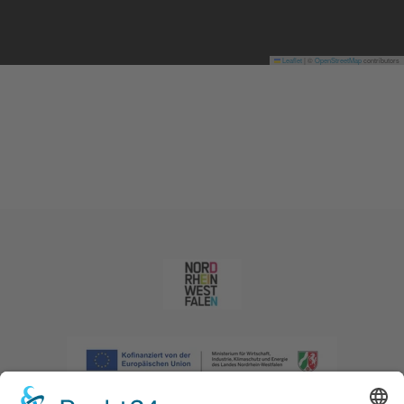
Leaflet
|
©
OpenStreetMap
contributors