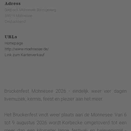
Adress
Seepark Möhnesee Börnigeweg
59519 Möhnesee
Deutschland
URLs
Homepage
http://www.moehnesee.de/
Link zum Kartenverkauf
Brückenfest Möhnesee 2026 - eindelijk weer vier dagen
livemuziek, kermis, feest en plezier aan het meer.
Het Brückenfest vindt weer plaats aan de Möhnesee. Van 6
tot 9 augustus 2026 wordt Körbecke omgetoverd tot een
meer dan een kilometer lange festival- en belevenismijl -