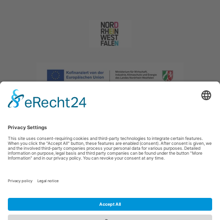
Afdruk
|
Privacybeleid
|
Verklaring van toegankelijkheid
|
Neem
contact met ons op
|
Intranet
Sauerland-Tourismus e.V.
Johannes-Hummel-Weg 1
57392
Schmallenberg
E: info@sauerland.com