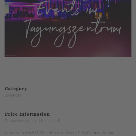
Category
Sonstiges
Price information
De voorverkoop start binnenkort!
Kaarten kosten €15,00 in de voorverkoop / €18,00 aan de kassa