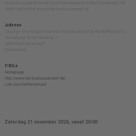
Reservering vooraf via het Gastinformatiecentrum Bad Sassendorf, Tel.
02921-9433456 of www.ticket-badsassendorf.de
Adress
Tagungs- und Kongresszentrum Bad Sassendorf Eichendorffstraße 2 /
Verwaltung: An der Rosenau 2
59505 Bad Sassendorf
Deutschland
URLs
Homepage
http://www.tuk-badsassendorf.de/
Link zum Kartenverkauf
Zaterdag 21 november 2026, vanaf 20:00