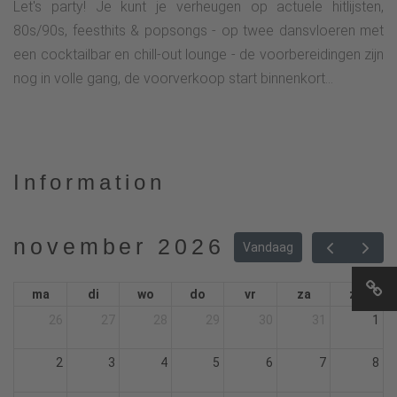
Let's party! Je kunt je verheugen op actuele hitlijsten,
80s/90s, feesthits & popsongs - op twee dansvloeren met
een cocktailbar en chill-out lounge - de voorbereidingen zijn
nog in volle gang, de voorverkoop start binnenkort...
Information
november 2026
Vandaag
ma
di
wo
do
vr
za
zo
26
27
28
29
30
31
1
2
3
4
5
6
7
8