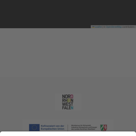
Leaflet
|
©
OpenStreetMap
contributors